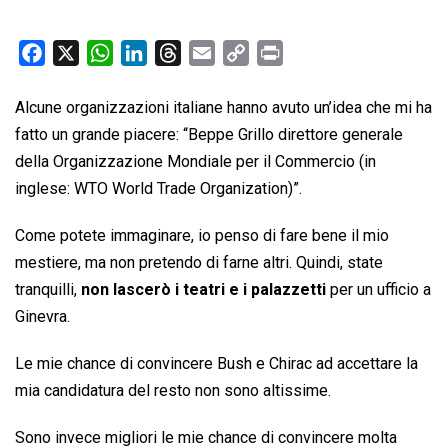
F
X
W
L
T
E
C
P
a
h
i
h
m
o
r
c
a
n
r
a
p
i
Alcune organizzazioni italiane hanno avuto un’idea che mi ha
e
t
k
e
i
y
n
fatto un grande piacere: “Beppe Grillo direttore generale
b
s
e
a
l
L
t
della Organizzazione Mondiale per il Commercio (in
o
A
d
d
i
inglese: WTO World Trade Organization)”.
o
p
I
s
n
k
p
n
k
Come potete immaginare, io penso di fare bene il mio
mestiere, ma non pretendo di farne altri. Quindi, state
tranquilli,
non lascerò i teatri e i palazzetti
per un ufficio a
Ginevra.
Le mie chance di convincere Bush e Chirac ad accettare la
mia candidatura del resto non sono altissime.
Sono invece migliori le mie chance di convincere molta