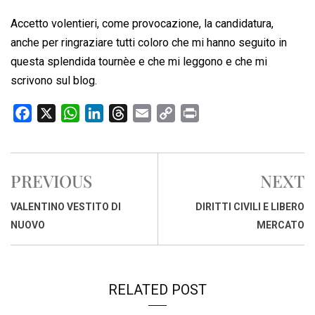
Accetto volentieri, come provocazione, la candidatura,
anche per ringraziare tutti coloro che mi hanno seguito in
questa splendida tournèe e che mi leggono e che mi
scrivono sul blog.
F
X
W
L
T
E
C
P
a
h
i
h
m
o
r
c
a
n
r
a
p
i
e
t
k
e
i
y
n
PREVIOUS
NEXT
b
s
e
a
l
L
t
o
A
d
d
i
VALENTINO VESTITO DI
DIRITTI CIVILI E LIBERO
o
p
I
s
n
NUOVO
MERCATO
k
p
n
k
RELATED POST