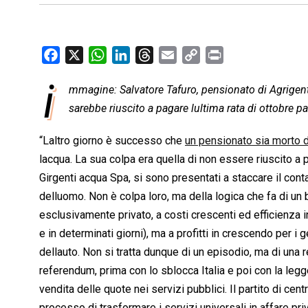
F
X
W
L
T
E
C
P
a
h
i
h
m
o
r
i
mmagine: Salvatore Tafuro, pensionato di Agrige
c
a
n
r
a
p
i
e
sarebbe riuscito a pagare lultima rata di ottobre pa
t
k
e
i
y
n
b
s
e
a
l
L
t
“Laltro giorno è successo che
un pensionato sia morto d
o
A
d
d
i
lacqua. La sua colpa era quella di non essere riuscito a 
o
p
I
s
n
Girgenti acqua Spa, si sono presentati a staccare il cont
k
p
n
k
delluomo. Non è colpa loro, ma della logica che fa di un
esclusivamente privato, a costi crescenti ed efficienza in
e in determinati giorni), ma a profitti in crescendo per 
dellauto. Non si tratta dunque di un episodio, ma di una r
referendum, prima con lo sblocca Italia e poi con la legg
vendita delle quote nei servizi pubblici. Il partito di c
processo di trasformare i servizi universali in affare pri