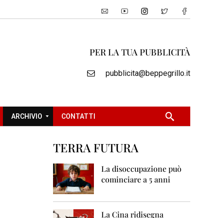
PER LA TUA PUBBLICITÀ
pubblicita@beppegrillo.it
ARCHIVIO
CONTATTI
TERRA FUTURA
2
0
La disoccupazione può
0
cominciare a 5 anni
5
2
0
La Cina ridisegna