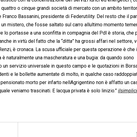
n quattro o cinque grandi società di mercato con un ambito territor
ranco Bassanini, presidente di Federutility. Del resto che il par
 un mistero, che fosse saltato sul carro allultimo momento tem
e lo portasse a una sconfitta in compagnia del Pdl è storia, che 
anche in virtù del fatto che la “
ditta
” ha grossi affari nel settore, 
 Renzi, è cronaca. La scusa ufficiale per questa operazione è che i
 ma è naturalmente una mascheratura e una bugia: da quando sono
 un servizio universale in questo campo e le quotazioni in Borsa
edenti e le bollette aumentate di molto, in qualche caso raddoppia
el pensionato morto per infarto nellAgrigentino non è affatto un ca
le veniamo trascinati. E lacqua privata è solo linizio.”
ilsimpli