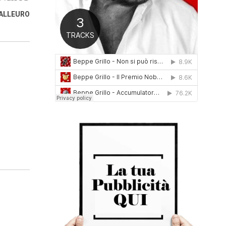
0
DALLEURO
1
6