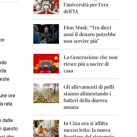
0
l’università per l’era
6
dell’IA
2
0
Elon Musk: “Tra dieci
0
anni il denaro potrebbe
7
non
non servire più”
2
0
La Generazione che non
0
ando
8
riesce più a uscire di
casa
ella
2
teste
0
0
Gli allevamenti di polli
9
stanno alimentando i
cune ore
batteri della diarrea
2
a rata
umana
0
1
0
e dalla
In Cina ora si affitta
in questo
mezzo letto: la nuova
2
frontiera del risparmio
osì che