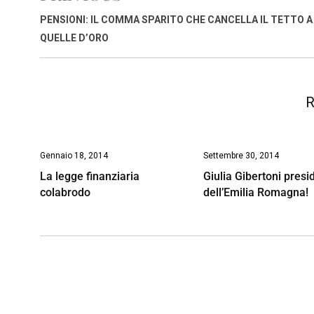
o
A
d
d
i
PENSIONI: IL COMMA SPARITO CHE CANCELLA IL TETTO A
o
p
I
s
n
QUELLE D’ORO
k
p
n
k
R
Gennaio 18, 2014
Settembre 30, 2014
La legge finanziaria
Giulia Gibertoni presi
colabrodo
dell’Emilia Romagna!