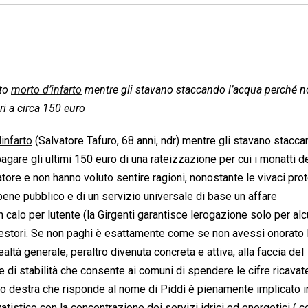
nto
morto d’infarto
mentre gli stavano staccando l’acqua perché 
ri a circa 150 euro
infarto
(Salvatore Tafuro, 68 anni, ndr) mentre gli stavano stacc
pagare gli ultimi 150 euro di una rateizzazione per cui i monatti d
atore e non hanno voluto sentire ragioni, nonostante le vivaci pro
 bene pubblico e di un servizio universale di base un affare
 calo per lutente (la Girgenti garantisce lerogazione solo per al
i gestori. Se non paghi è esattamente come se non avessi onorato l
ealtà generale, peraltro divenuta concreta e attiva, alla faccia del
e di stabilità che consente ai comuni di spendere le cifre ricavat
entro destra che risponde al nome di Piddì è pienamente implicato 
vatistico con la concentrazione dei servizi idrici ed energetici ( c