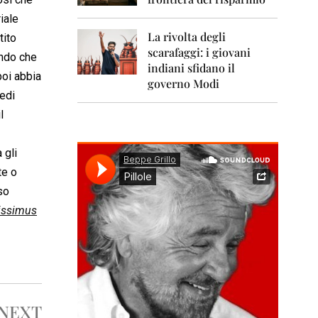
0
1
iale
1
La rivolta degli
tito
scarafaggi: i giovani
2
endo che
0
indiani sfidano il
poi abbia
1
governo Modi
2
vedi
l
2
0
1
 gli
3
te o
2
so
0
cissimus
1
4
2
0
1
5
NEXT
2