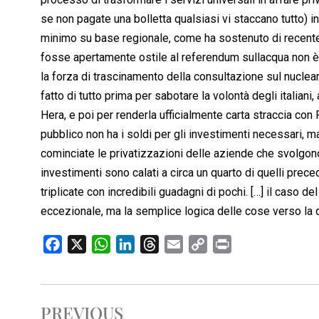
se non pagate una bolletta qualsiasi vi staccano tutto) i
minimo su base regionale, come ha sostenuto di recente F
fosse apertamente ostile al referendum sullacqua non è
la forza di trascinamento della consultazione sul nuclear
fatto di tutto prima per sabotare la volontà degli italiani, 
Hera, e poi per renderla ufficialmente carta straccia con
pubblico non ha i soldi per gli investimenti necessari,
cominciate le privatizzazioni delle aziende che svolgono
investimenti sono calati a circa un quarto di quelli prec
triplicate con incredibili guadagni di pochi. […] il caso d
eccezionale, ma la semplice logica delle cose verso la qua
F
X
W
L
T
E
C
P
a
h
i
h
m
o
r
c
a
n
r
a
p
i
e
t
k
e
i
y
n
PREVIOUS
b
s
e
a
l
L
t