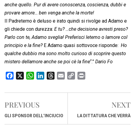
anche quello. Pur di avere conoscenza, coscienza, dubbi e
provare amore… ben venga anche la morte!
Il Padreterno è deluso e irato quindi si rivolge ad Adamo e
gli chiede con durezza: 
E tu? …che decisione avresti preso?
Parlo con te, Adamo sveglia! Preferisci leterno o lamore col
principio e la fine?
 E Adamo quasi sottovoce risponde: 
Ho
qualche dubbio ma sono molto curioso di scoprire questo
mistero dellamore anche se poi cè la fine
“.”
Dario Fo
F
X
W
L
T
E
C
P
a
h
i
h
m
o
r
c
a
n
r
a
p
i
e
t
k
e
i
y
n
PREVIOUS
NEXT
b
s
e
a
l
L
t
o
A
d
d
i
GLI SPONSOR DELL’INCIUCIO
LA DITTATURA CHE VERRÀ
o
p
I
s
n
k
p
n
k