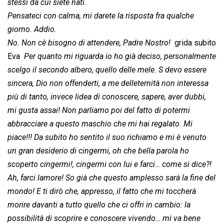
stessi da cui siete nati.
Pensateci con calma, mi darete la risposta fra qualche
giorno. Addio.
No. Non cè bisogno di attendere, Padre Nostro!
 grida subito
Eva 
Per quanto mi riguarda io ho già deciso, personalmente
scelgo il secondo albero, quello delle mele. S devo essere
sincera, Dio non offenderti, a me delleternità non interessa
più di tanto, invece lidea di conoscere, sapere, aver dubbi,
mi gusta assai! Non parliamo poi del fatto di potermi
abbracciare a questo maschio che mi hai regalato. Mi
piace!!! Da subito ho sentito il suo richiamo e mi è venuto
un gran desiderio di cingermi, oh che bella parola ho
scoperto cingermi!, cingermi con lui e farci… come si dice?!
Ah, farci lamore! So già che questo amplesso sarà la fine del
mondo! E ti dirò che, appresso, il fatto che mi toccherà
morire davanti a tutto quello che ci offri in cambio: la
possibilità di scoprire e conoscere vivendo… mi va bene