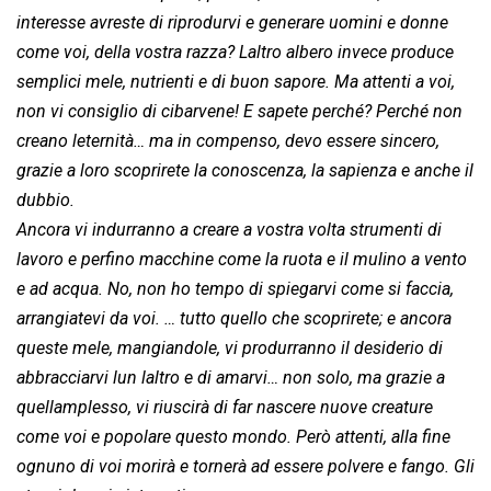
interesse avreste di riprodurvi e generare uomini e donne
come voi, della vostra razza? Laltro albero invece produce
semplici mele, nutrienti e di buon sapore. Ma attenti a voi,
non vi consiglio di cibarvene! E sapete perché? Perché non
creano leternità… ma in compenso, devo essere sincero,
grazie a loro scoprirete la conoscenza, la sapienza e anche il
dubbio.
Ancora vi indurranno a creare a vostra volta strumenti di
lavoro e perfino macchine come la ruota e il mulino a vento
e ad acqua. No, non ho tempo di spiegarvi come si faccia,
arrangiatevi da voi. … tutto quello che scoprirete; e ancora
queste mele, mangiandole, vi produrranno il desiderio di
abbracciarvi lun laltro e di amarvi… non solo, ma grazie a
quellamplesso, vi riuscirà di far nascere nuove creature
come voi e popolare questo mondo. Però attenti, alla fine
ognuno di voi morirà e tornerà ad essere polvere e fango. Gli