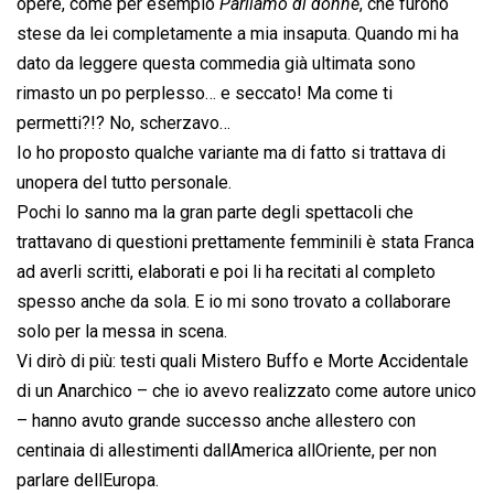
opere, come per esempio 
Parliamo di donne
, che furono
stese da lei completamente a mia insaputa. Quando mi ha
dato da leggere questa commedia già ultimata sono
rimasto un po perplesso… e seccato! Ma come ti
permetti?!? No, scherzavo…
Io ho proposto qualche variante ma di fatto si trattava di
unopera del tutto personale.
Pochi lo sanno ma la gran parte degli spettacoli che
trattavano di questioni prettamente femminili è stata Franca
ad averli scritti, elaborati e poi li ha recitati al completo
spesso anche da sola. E io mi sono trovato a collaborare
solo per la messa in scena.
Vi dirò di più: testi quali Mistero Buffo e Morte Accidentale
di un Anarchico – che io avevo realizzato come autore unico
– hanno avuto grande successo anche allestero con
centinaia di allestimenti dallAmerica allOriente, per non
parlare dellEuropa.