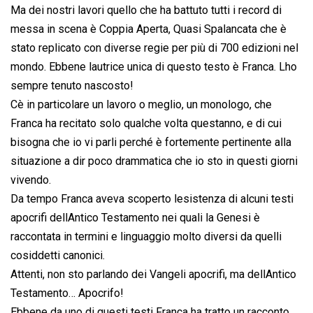
Ma dei nostri lavori quello che ha battuto tutti i record di
messa in scena è Coppia Aperta, Quasi Spalancata che è
stato replicato con diverse regie per più di 700 edizioni nel
mondo. Ebbene lautrice unica di questo testo è Franca. Lho
sempre tenuto nascosto!
Cè in particolare un lavoro o meglio, un monologo, che
Franca ha recitato solo qualche volta questanno, e di cui
bisogna che io vi parli perché è fortemente pertinente alla
situazione a dir poco drammatica che io sto in questi giorni
vivendo.
Da tempo Franca aveva scoperto lesistenza di alcuni testi
apocrifi dellAntico Testamento nei quali la Genesi è
raccontata in termini e linguaggio molto diversi da quelli
cosiddetti canonici.
Attenti, non sto parlando dei Vangeli apocrifi, ma dellAntico
Testamento… Apocrifo!
Ebbene da uno di questi testi Franca ha tratto un racconto