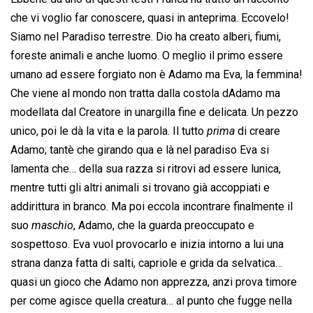
che vi voglio far conoscere, quasi in anteprima. Eccovelo!
Siamo nel Paradiso terrestre. Dio ha creato alberi, fiumi,
foreste animali e anche luomo. O meglio il primo essere
umano ad essere forgiato non è Adamo ma Eva, la femmina!
Che viene al mondo non tratta dalla costola dAdamo ma
modellata dal Creatore in unargilla fine e delicata. Un pezzo
unico, poi le dà la vita e la parola. Il tutto 
prima
 di creare
Adamo; tantè che girando qua e là nel paradiso Eva si
lamenta che… della sua razza si ritrovi ad essere lunica,
mentre tutti gli altri animali si trovano già accoppiati e
addirittura in branco. Ma poi eccola incontrare finalmente il
suo 
maschio
, Adamo, che la guarda preoccupato e
sospettoso. Eva vuol provocarlo e inizia intorno a lui una
strana danza fatta di salti, capriole e grida da selvatica…
quasi un gioco che Adamo non apprezza, anzi prova timore
per come agisce quella creatura… al punto che fugge nella