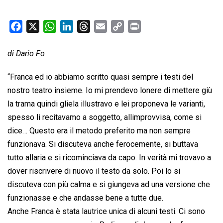
F
X
W
L
T
E
C
P
a
h
i
h
m
o
r
c
a
n
r
a
p
i
di Dario Fo
e
t
k
e
i
y
n
“Franca ed io abbiamo scritto quasi sempre i testi del
b
s
e
a
l
L
t
nostro teatro insieme. Io mi prendevo lonere di mettere giù
o
A
d
d
i
la trama quindi gliela illustravo e lei proponeva le varianti,
o
p
I
s
n
k
p
n
k
spesso li recitavamo a soggetto, allimprovvisa, come si
dice… Questo era il metodo preferito ma non sempre
funzionava. Si discuteva anche ferocemente, si buttava
tutto allaria e si ricominciava da capo. In verità mi trovavo a
dover riscrivere di nuovo il testo da solo. Poi lo si
discuteva con più calma e si giungeva ad una versione che
funzionasse e che andasse bene a tutte due.
Anche Franca è stata lautrice unica di alcuni testi. Ci sono