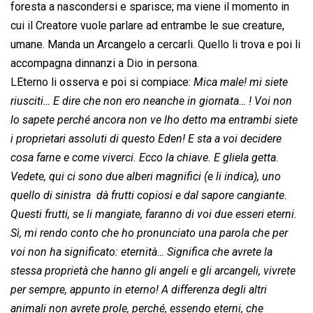
foresta a nascondersi e sparisce; ma viene il momento in
cui il Creatore vuole parlare ad entrambe le sue creature,
umane. Manda un Arcangelo a cercarli. Quello li trova e poi li
accompagna dinnanzi a Dio in persona.
LEterno li osserva e poi si compiace: 
Mica male! mi siete
riusciti… E dire che non ero neanche in giornata… ! Voi non
lo sapete perché ancora non ve lho detto ma entrambi siete
i proprietari assoluti di questo Eden! E sta a voi decidere
cosa farne e come viverci. Ecco la chiave. E gliela getta.
Vedete, qui ci sono due alberi magnifici (e li indica), uno 
quello di sinistra  dà frutti copiosi e dal sapore cangiante.
Questi frutti, se li mangiate, faranno di voi due esseri eterni.
Sì, mi rendo conto che ho pronunciato una parola che per
voi non ha significato: eternità… Significa che avrete la
stessa proprietà che hanno gli angeli e gli arcangeli, vivrete
per sempre, appunto in eterno! A differenza degli altri
animali non avrete prole, perché, essendo eterni, che