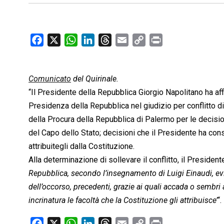
F
X
W
L
T
E
C
P
a
h
i
h
m
o
r
c
a
n
r
a
p
i
Comunicato
e
del Quirinale.
t
k
e
i
y
n
b
s
e
a
l
L
t
“Il Presidente della Repubblica Giorgio Napolitano ha aff
o
A
d
d
i
Presidenza della Repubblica nel giudizio per conflitto di
o
p
I
s
n
della Procura della Repubblica di Palermo per le decisio
k
p
n
k
del Capo dello Stato; decisioni che il Presidente ha consi
attribuitegli dalla Costituzione.
Alla determinazione di sollevare il conflitto, il Presiden
Repubblica, secondo l’insegnamento di Luigi Einaudi, evi
dell’occorso, precedenti, grazie ai quali accada o sembr
incrinatura le facoltà che la Costituzione gli attribuisce’
“.
F
X
W
L
T
E
C
P