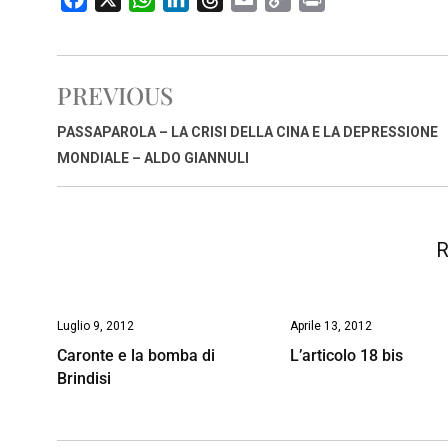
a
h
i
h
m
o
r
c
a
n
r
a
p
i
e
t
k
e
i
y
n
PREVIOUS
b
s
e
a
l
L
t
o
A
d
d
i
PASSAPAROLA – LA CRISI DELLA CINA E LA DEPRESSIONE
o
p
I
s
n
MONDIALE – ALDO GIANNULI
k
p
n
k
R
Luglio 9, 2012
Aprile 13, 2012
Caronte e la bomba di
L’articolo 18 bis
Brindisi