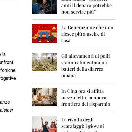
0
anni il denaro potrebbe
6
non servire più”
2
0
La Generazione che non
0
7
riesce più a uscire di
casa
2
0
 la
0
Gli allevamenti di polli
8
stanno alimentando i
onfronti
batteri della diarrea
efoniche
2
umana
0
erogative
0
9
In Cina ora si affitta
mezzo letto: la nuova
2
ranza
frontiera del risparmio
0
alsiasi
1
0
La rivolta degli
scarafaggi: i giovani
2