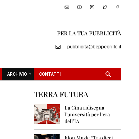
PER LA TUA PUBBLICITÀ
pubblicita@beppegrillo.it
ARCHIVIO
CONTATTI
TERRA FUTURA
2
0
La Cina ridisegna
0
l’università per l’era
5
dell’IA
2
0
Elon Musk: “Tra dieci