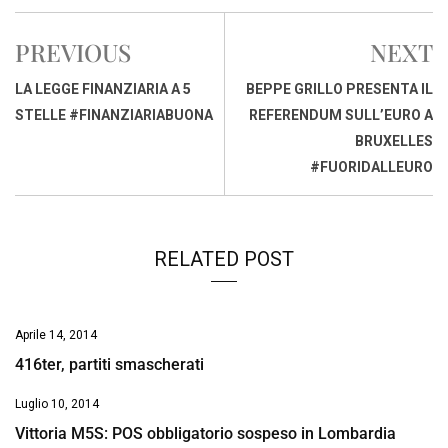
c
a
n
r
a
p
i
e
t
k
e
i
y
n
PREVIOUS
NEXT
b
s
e
a
l
L
t
o
A
d
d
i
LA LEGGE FINANZIARIA A 5
BEPPE GRILLO PRESENTA IL
o
p
I
s
n
STELLE #FINANZIARIABUONA
REFERENDUM SULL’EURO A
k
p
n
k
BRUXELLES
#FUORIDALLEURO
RELATED POST
Aprile 14, 2014
416ter, partiti smascherati
Luglio 10, 2014
Vittoria M5S: POS obbligatorio sospeso in Lombardia