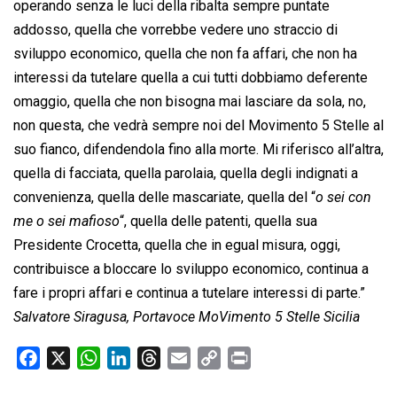
operando senza le luci della ribalta sempre puntate
addosso, quella che vorrebbe vedere uno straccio di
sviluppo economico, quella che non fa affari, che non ha
interessi da tutelare quella a cui tutti dobbiamo deferente
omaggio, quella che non bisogna mai lasciare da sola, no,
non questa, che vedrà sempre noi del Movimento 5 Stelle al
suo fianco, difendendola fino alla morte. Mi riferisco all’altra,
quella di facciata, quella parolaia, quella degli indignati a
convenienza, quella delle mascariate, quella del “
o sei con
me o sei mafioso
“, quella delle patenti, quella sua
Presidente Crocetta, quella che in egual misura, oggi,
contribuisce a bloccare lo sviluppo economico, continua a
fare i propri affari e continua a tutelare interessi di parte.”
Salvatore Siragusa, Portavoce MoVimento 5 Stelle Sicilia
F
X
W
L
T
E
C
P
a
h
i
h
m
o
r