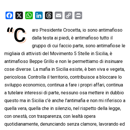
F
X
W
L
T
E
C
P
a
h
i
h
m
o
r
“C
aro Presidente Crocetta, io sono antimafioso
c
a
n
r
a
p
i
e
dalla testa ai piedi, è antimafioso tutto il
t
k
e
i
y
n
b
s
e
a
l
L
t
gruppo di cui faccio parte, sono antimafiose le
o
A
d
d
i
migliaia di attivisti del Movimento 5 Stelle in Sicilia, è
o
p
I
s
n
antimafioso Beppe Grillo e non le permettiamo di insinuare
k
p
n
k
cose diverse. La mafia in Sicilia esiste, è ben viva e vegeta,
pericolosa. Controlla il territorio, contribuisce a bloccare lo
sviluppo economico, continua a fare i propri affari, continua
a tutelare interessi di parte, nessuno osa mettere in dubbio
questo ma in Sicilia c’è anche l’antimafia e non mi riferisco a
quella vera, quella che in silenzio, nel rispetto della legge,
con onestà, con trasparenza, con lealtà opera
quotidianamente, denunciando senza clamore, lavorando ed