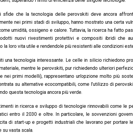
ndem, superando i limiti di efficienza delle singole tecnologie.
ali sfide che la tecnologia delle perovskiti deve ancora affron
lmente nei primi stadi di sviluppo, hanno mostrato una certa vuln
me umidità, ossigeno e calore. Tuttavia, la ricerca ha fatto pas
rodotti nuovi rivestimenti protettivi e compositi ibridi che 
 la loro vita utile e rendendole più resistenti alle condizioni est
ti una tecnologia interessante. Le celle in silicio richiedono pr
materiale, mentre le perovskiti, pur richiedendo ulteriori perfez
 nei primi modelli), rappresentano un’opzione molto più soste
entrata su alternative ecocompatibili, come l’utilizzo di perovsk
ndendo questa tecnologia ancora più verde.
imenti in ricerca e sviluppo di tecnologie rinnovabili come le pe
tici entro il 2030 e oltre. In particolare, le sovvenzioni govern
ita di start-up e progetti industriali che lavorano per portare le
e su vasta scala.