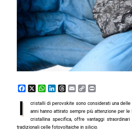
F
X
W
L
T
E
C
P
a
h
i
h
m
o
r
I
cristalli di perovskite sono considerati una delle 
c
a
n
r
a
p
i
e
anni hanno attirato sempre più attenzione per le l
t
k
e
i
y
n
b
s
e
a
l
L
t
cristallina specifica, offre vantaggi straordinari
o
A
d
d
i
tradizionali celle fotovoltaiche in silicio.