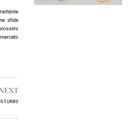
omettente
une sfide
 prossimi
 mercato
NEXT
DISTURBO