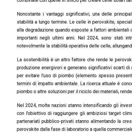
combinate con quelle in silicio per creare celle solari ta
Nonostante i vantaggi significativi, una delle princip
stabilità a lungo termine. Le celle in perovskite, specia
alla degradazione quando esposte a fattori ambientali co
importanti negli ultimi anni. Nel 2024, sono stati int
notevolmente la stabilità operativa delle celle, allungando
La sostenibilità è un altro fattore che rende le perovski
produzione energivori e generano significativi scarti di 
per evitare l’uso di piombo (elemento spesso presente
termini di impatto ambientale. La ricerca attuale è conc
piombo o altre soluzioni per il riciclo dei materiali, re
Nel 2024, molte nazioni stanno intensificando gli invest
con l’obiettivo di raggiungere gli ambiziosi target clima
partenariati pubblico-privati stanno alimentando la cresc
perovskite dalla fase di laboratorio a quella commercial