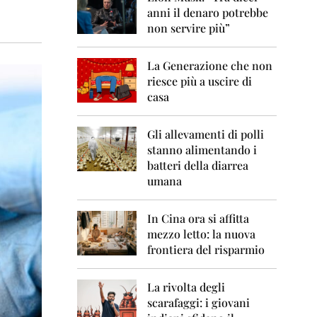
0
anni il denaro potrebbe
6
non servire più”
2
0
La Generazione che non
0
7
riesce più a uscire di
casa
2
0
0
Gli allevamenti di polli
8
stanno alimentando i
batteri della diarrea
2
umana
0
0
9
In Cina ora si affitta
mezzo letto: la nuova
2
frontiera del risparmio
0
1
0
La rivolta degli
scarafaggi: i giovani
2