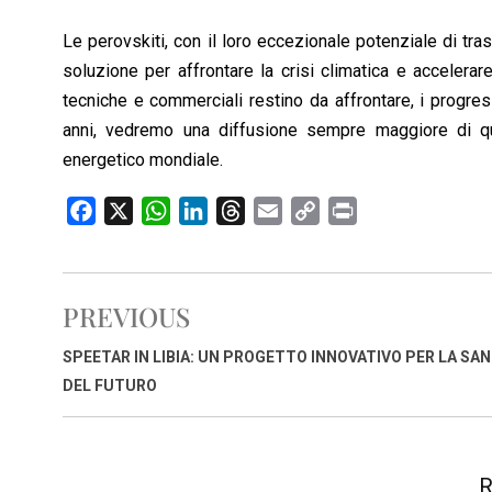
Le perovskiti, con il loro eccezionale potenziale di tr
soluzione per affrontare la crisi climatica e accelerar
tecniche e commerciali restino da affrontare, i progres
anni, vedremo una diffusione sempre maggiore di que
energetico mondiale.
F
X
W
L
T
E
C
P
a
h
i
h
m
o
r
c
a
n
r
a
p
i
e
t
k
e
i
y
n
PREVIOUS
b
s
e
a
l
L
t
o
A
d
d
i
SPEETAR IN LIBIA: UN PROGETTO INNOVATIVO PER LA SAN
o
p
I
s
n
DEL FUTURO
k
p
n
k
R