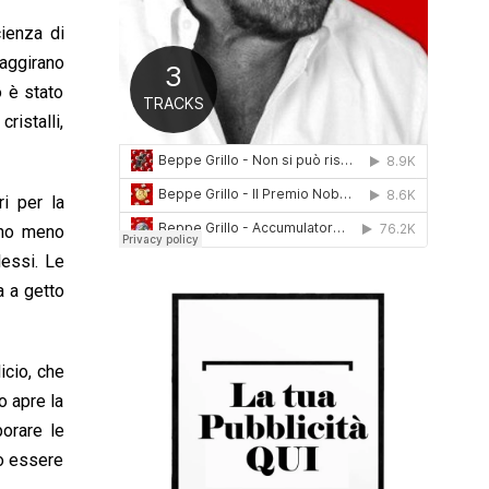
0
cienza di
1
6
 aggirano
o è stato
ristalli,
ri per la
ono meno
lessi. Le
a a getto
icio, che
o apre la
porare le
no essere