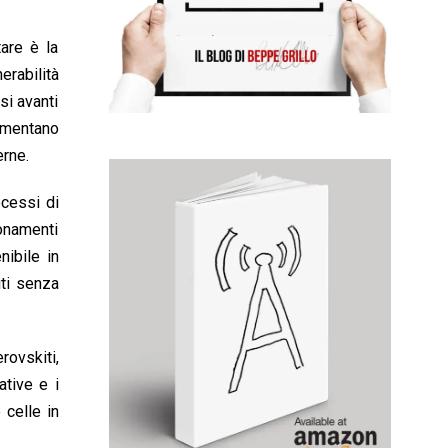
tare è la
erabilità
si avanti
aumentano
erne.
ocessi di
ionamenti
nibile in
iti senza
rovskiti,
ative e i
 celle in