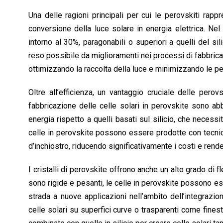
o
p
I
s
n
Una delle ragioni principali per cui le perovskiti rappr
k
p
n
k
conversione della luce solare in energia elettrica. Nel 
intorno al 30%, paragonabili o superiori a quelli del s
reso possibile da miglioramenti nei processi di fabbricazi
ottimizzando la raccolta della luce e minimizzando le pe
Oltre all’efficienza, un vantaggio cruciale delle pero
fabbricazione delle celle solari in perovskite sono a
energia rispetto a quelli basati sul silicio, che neces
celle in perovskite possono essere prodotte con tecnich
d’inchiostro, riducendo significativamente i costi e rend
I cristalli di perovskite offrono anche un alto grado di fle
sono rigide e pesanti, le celle in perovskite possono ess
strada a nuove applicazioni nell’ambito dell’integrazio
celle solari su superfici curve o trasparenti come finest