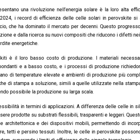
esentano una rivoluzione nell’energia solare è la loro alta effi
2024, i record di efficienza delle celle solari in perovskite si
ilicio, che ha dominato il mercato per decenni. Questo progress
one e dalla ricerca su nuovi compositi che riducono i difetti nei c
rdite energetiche.
vskiti è il loro basso costo di produzione. I materiali necessa
bbondanti e a basso costo, e i processi di produzione richied
sitano di temperature elevate e ambienti di produzione più comp
e di stampa a soluzione, simili a quelle utilizzate nella stamp
endo possibile la produzione su larga scala.
ssibilità in termini di applicazioni. A differenza delle celle in sil
ere prodotte su substrati flessibili, trasparenti e leggeri. Quest
ne architettonica e dei dispositivi mobili, permettendo di incor
re, tetti e persino tessuti. Inoltre, le celle in perovskite posso