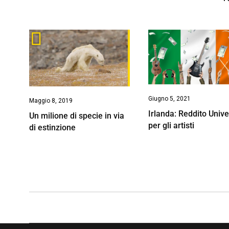
Giugno 5, 2021
Maggio 8, 2019
Irlanda: Reddito Univ
Un milione di specie in via
per gli artisti
di estinzione