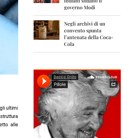
indiani sfidano il
0
1
governo Modi
1
Negli archivi di un
2
0
convento spunta
1
l’antenata della Coca-
2
Cola
2
0
1
3
2
0
1
4
li ultimi
2
0
struttura
1
etto alle
5
2