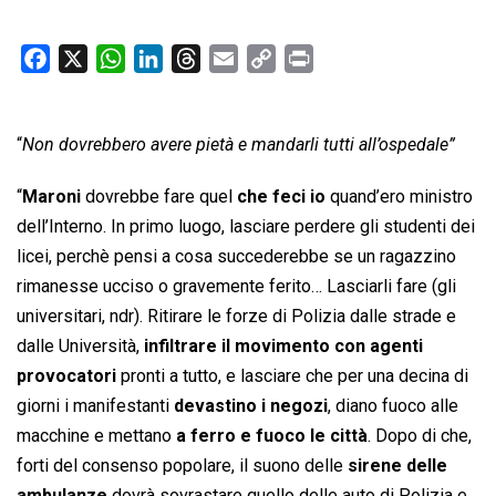
F
X
W
L
T
E
C
P
a
h
i
h
m
o
r
c
a
n
r
a
p
i
“
Non dovrebbero avere pietà e mandarli tutti all’ospedale”
e
t
k
e
i
y
n
b
s
e
a
l
L
t
“
Maroni
dovrebbe fare quel
che feci io
quand’ero ministro
o
A
d
d
i
dell’Interno. In primo luogo, lasciare perdere gli studenti dei
o
p
I
s
n
licei, perchè pensi a cosa succederebbe se un ragazzino
k
p
n
k
rimanesse ucciso o gravemente ferito… Lasciarli fare (gli
universitari, ndr). Ritirare le forze di Polizia dalle strade e
dalle Università,
infiltrare il movimento con agenti
provocatori
pronti a tutto, e lasciare che per una decina di
giorni i manifestanti
devastino i negozi
, diano fuoco alle
macchine e mettano
a ferro e fuoco le città
. Dopo di che,
forti del consenso popolare, il suono delle
sirene delle
ambulanze
dovrà sovrastare quello delle auto di Polizia e