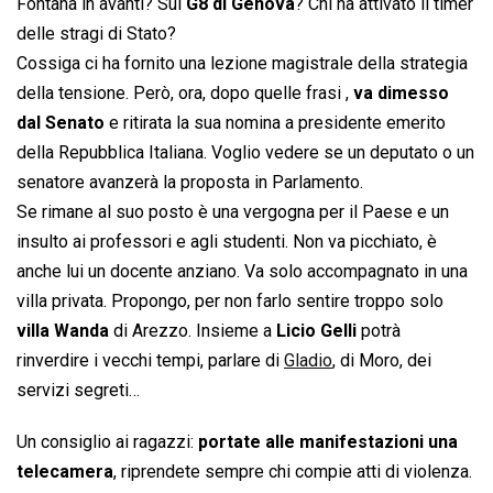
Fontana in avanti? Sul
G8 di Genova
? Chi ha attivato il timer
delle stragi di Stato?
Cossiga ci ha fornito una lezione magistrale della strategia
della tensione. Però, ora, dopo quelle frasi ,
va dimesso
dal Senato
e ritirata la sua nomina a presidente emerito
della Repubblica Italiana. Voglio vedere se un deputato o un
senatore avanzerà la proposta in Parlamento.
Se rimane al suo posto è una vergogna per il Paese e un
insulto ai professori e agli studenti. Non va picchiato, è
anche lui un docente anziano. Va solo accompagnato in una
villa privata. Propongo, per non farlo sentire troppo solo
villa Wanda
di Arezzo. Insieme a
Licio Gelli
potrà
rinverdire i vecchi tempi, parlare di
Gladio
, di Moro, dei
servizi segreti…
Un consiglio ai ragazzi:
portate alle manifestazioni una
telecamera
, riprendete sempre chi compie atti di violenza.