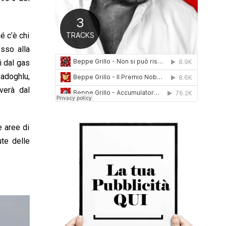
0
1
6
é c’è chi
sso alla
i dal gas
adoghlu,
verà dal
e aree di
ute delle