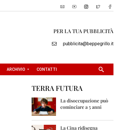
PER LA TUA PUBBLICITÀ
pubblicita@beppegrillo.it
ARCHIVIO
CONTATTI
TERRA FUTURA
2
0
La disoccupazione può
0
cominciare a 5 anni
5
2
0
La Cina ridisegna