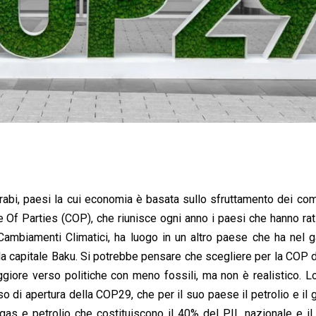
abi, paesi la cui economia è basata sullo sfruttamento dei com
 Of Parties (COP), che riunisce ogni anno i paesi che hanno rati
ambiamenti Climatici, ha luogo in un altro paese che ha nel g
ella capitale Baku. Si potrebbe pensare che scegliere per la COP 
ggiore verso politiche con meno fossili, ma non è realistico. 
so di apertura della COP29, che per il suo paese il petrolio e il
gas e petrolio che costituiscono il 40% del PIL nazionale e i