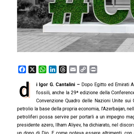
F
X
W
L
T
E
C
P
a
h
i
h
m
o
r
d
i Igor G. Cantalini –
Dopo Egitto ed Emirati Ar
c
a
n
r
a
p
i
e
fossili, anche la 29ª edizione della Conference
t
k
e
i
y
n
b
s
e
a
l
L
t
Convenzione Quadro delle Nazioni Unite sui C
o
A
d
d
i
petrolio la base della propria economia, l’Azerbaijan, n
o
p
I
s
n
petroliferi possa servire per portarli a un impegno ma
k
p
n
k
presidente azero, Ilham Aliyev, ha dichiarato, nel discor
un dono di Dio. E come poteva essere altrimenti, con 