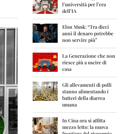
0
l’università per l’era
6
dell’IA
2
0
Elon Musk: “Tra dieci
0
anni il denaro potrebbe
7
non servire più”
2
0
La Generazione che non
0
8
riesce più a uscire di
casa
2
0
0
Gli allevamenti di polli
9
stanno alimentando i
batteri della diarrea
2
umana
0
1
0
In Cina ora si affitta
mezzo letto: la nuova
2
frontiera del risparmio