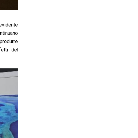
 evidente
ontinuano
produrre
etti del