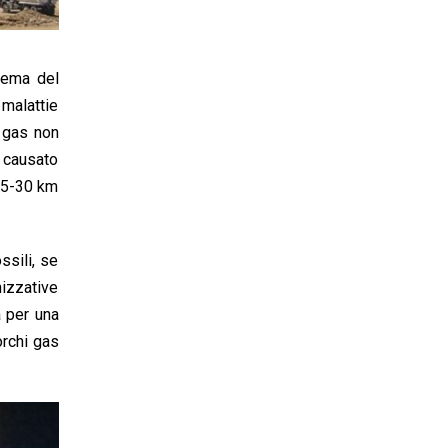
blema del
 malattie
l gas non
, causato
 25-30 km
ssili, se
nizzative
a per una
orchi gas