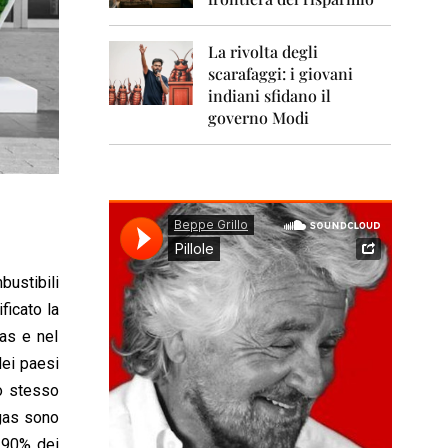
0
1
1
La rivolta degli
scarafaggi: i giovani
2
0
indiani sfidano il
1
governo Modi
2
2
0
1
3
2
0
bustibili
1
ficato la
4
as e nel
2
dei paesi
0
Lo stesso
1
5
 gas sono
l 90% dei
2