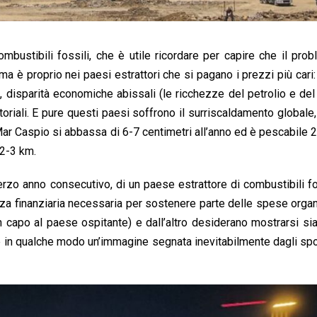
ombustibili fossili, che è utile ricordare per capire che il pro
 è proprio nei paesi estrattori che si pagano i prezzi più cari:
, disparità economiche abissali (le ricchezze del petrolio e de
toriali. E pure questi paesi soffrono il surriscaldamento globale
l Mar Caspio si abbassa di 6-7 centimetri all’anno ed è pescabile
 2-3 km.
 terzo anno consecutivo, di un paese estrattore di combustibili fo
za finanziaria necessaria per sostenere parte delle spese orga
n capo al paese ospitante) e dall’altro desiderano mostrarsi si
 in qualche modo un’immagine segnata inevitabilmente dagli sp