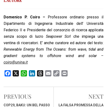
L’AUTORE
Domenico P. Coiro –
Professore ordinario presso il
Dipartimento di Ingegneria Industriale dell’ Università
Federico II e Presidente del consorzio di ricerca applicata
senza scopo di lucro
Seapower Scrl
che impiega una
ventina di ricercatori. E’ anche curatore ed autore del testo:
Renewable Energy from The Oceans: from wave, tidal and
gradient systems to offshore wind and solar –
coiro@unina.it
F
X
W
L
T
E
C
P
a
h
i
h
m
o
r
c
a
n
r
a
p
i
e
t
k
e
i
y
n
PREVIOUS
NEXT
b
s
e
a
l
L
t
o
A
d
d
i
COP29, BAKU: UN BEL PASSO
LA FALSA PROMESSA DELLA