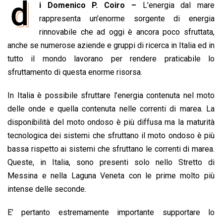
d
i Domenico P. Coiro –
L’energia dal mare
o
A
d
d
i
rappresenta un’enorme sorgente di energia
o
p
I
s
n
rinnovabile che ad oggi è ancora poco sfruttata,
k
p
n
k
anche se numerose aziende e gruppi di ricerca in Italia ed in
tutto il mondo lavorano per rendere praticabile lo
sfruttamento di questa enorme risorsa.
In Italia è possibile sfruttare l’energia contenuta nel moto
delle onde e quella contenuta nelle correnti di marea. La
disponibilità del moto ondoso è più diffusa ma la maturità
tecnologica dei sistemi che sfruttano il moto ondoso è più
bassa rispetto ai sistemi che sfruttano le correnti di marea.
Queste, in Italia, sono presenti solo nello Stretto di
Messina e nella Laguna Veneta con le prime molto più
intense delle seconde.
E’ pertanto estremamente importante supportare lo