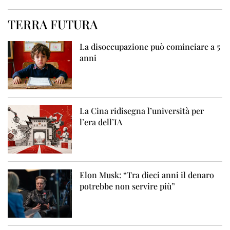
TERRA FUTURA
La disoccupazione può cominciare a 5
anni
La Cina ridisegna l’università per
l’era dell’IA
Elon Musk: “Tra dieci anni il denaro
potrebbe non servire più”