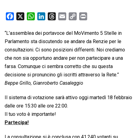
F
X
W
L
T
E
C
P
a
h
i
h
m
o
r
c
a
n
r
a
p
i
“L’assemblea dei portavoce del MoVimento 5 Stelle in
e
t
k
e
i
y
n
Parlamento sta discutendo se andare da Renzie per le
b
s
e
a
l
L
t
consultazioni. Ci sono posizioni differenti. Noi crediamo
o
A
d
d
i
che non sia opportuno andare per non partecipare a una
o
p
I
s
n
farsa. Comunque ci sembra corretto che su questa
k
p
n
k
decisione si pronuncino gli iscritti attraverso la Rete.”
Beppe Grillo, Gianroberto Casaleggio
Il sistema di votazione sarà attivo oggi martedì 18 febbraio
dalle ore 15:30 alle ore 22:00.
Il tuo voto è importante!
Partecipa!
La consultazione si è conclusa con 41.240 votanti su