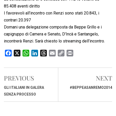
85.408 aventi diritto
I favorevoli all’incontro con Renzi sono stati 20.843, i
contrari 20.397
Domani una delegazione composta da Beppe Grillo e i
capigruppo di Camera e Senato, D’Incà e Santangelo,
incontrerà Renzi. Sarà chiesto lo streaming dell’incontro.
F
X
W
L
T
E
C
P
a
h
i
h
m
o
r
c
a
n
r
a
p
i
e
t
k
e
i
y
n
PREVIOUS
NEXT
b
s
e
a
l
L
t
o
A
d
d
i
GLI ITALIANI IN GALERA
#BEPPEASANREMO2014
o
p
I
s
n
SENZA PROCESSO
k
p
n
k