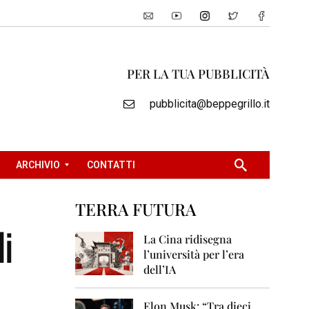
PER LA TUA PUBBLICITÀ
pubblicita@beppegrillo.it
ARCHIVIO
CONTATTI
TERRA FUTURA
2
di
0
La Cina ridisegna
0
l’università per l’era
5
dell’IA
2
0
Elon Musk: “Tra dieci