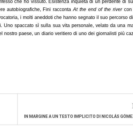
nfesso che ho vissuto. Esistenza inquieta di un perdente di s
re autobiografiche, Fini racconta
At the end of the river
con s
vocatoria, i molti aneddoti che hanno segnato il suo percorso 
ntri. Uno spaccato sì sulla sua vita personale, velato da una m
 nostro paese, un diario veritiero di uno dei giornalisti più ca
IN MARGINE A UN TESTO IMPLICITO DI NICOLÁS GÓME