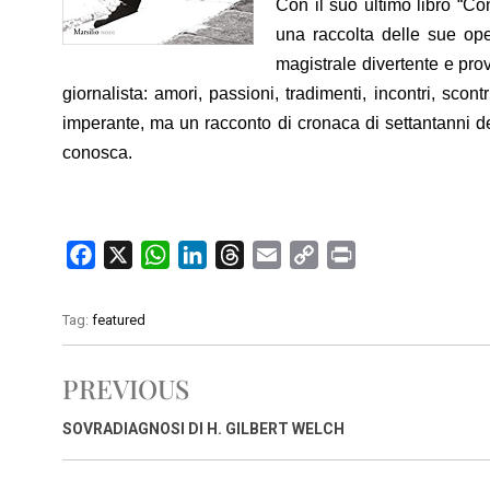
Con il suo ultimo libro “Co
una raccolta delle sue ope
magistrale divertente e pro
giornalista: amori, passioni, tradimenti, incontri, sco
imperante, ma un racconto di cronaca di settantanni del
conosca.
F
X
W
L
T
E
C
P
a
h
i
h
m
o
r
c
a
n
r
a
p
i
Tag:
featured
e
t
k
e
i
y
n
b
s
e
a
l
L
t
PREVIOUS
o
A
d
d
i
o
p
I
s
n
SOVRADIAGNOSI DI H. GILBERT WELCH
k
p
n
k