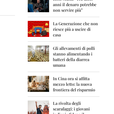
0
anni il denaro potrebbe
6
non servire più”
2
0
La Generazione che non
0
7
riesce più a uscire di
casa
2
0
0
Gli allevamenti di polli
8
stanno alimentando i
batteri della diarrea
2
umana
0
0
9
In Cina ora si affitta
mezzo letto: la nuova
2
frontiera del risparmio
0
1
0
La rivolta degli
scarafaggi: i giovani
2