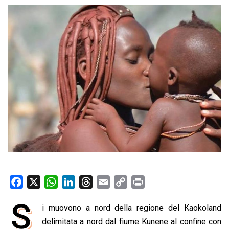
F
X
W
L
T
E
C
P
a
h
i
h
m
o
r
S
i muovono a nord della regione del Kaokoland
c
a
n
r
a
p
i
e
delimitata a nord dal fiume Kunene al confine con
t
k
e
i
y
n