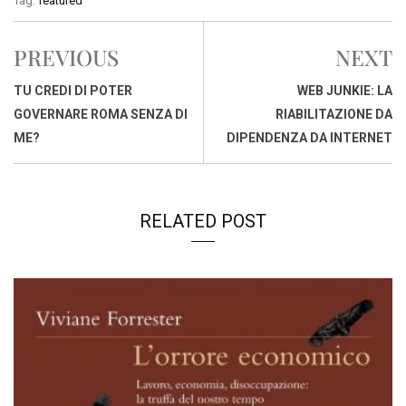
Tag:
featured
e
t
k
e
i
y
n
b
s
e
a
l
L
t
PREVIOUS
NEXT
o
A
d
d
i
o
p
I
s
n
TU CREDI DI POTER
WEB JUNKIE: LA
k
p
n
k
GOVERNARE ROMA SENZA DI
RIABILITAZIONE DA
ME?
DIPENDENZA DA INTERNET
RELATED POST