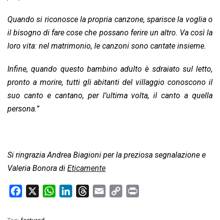
Quando si riconosce la propria canzone, sparisce la voglia o
il bisogno di fare cose che possano ferire un altro. Va così la
loro vita: nel matrimonio, le canzoni sono cantate insieme.
Infine, quando questo bambino adulto è sdraiato sul letto,
pronto a morire, tutti gli abitanti del villaggio conoscono il
suo canto e cantano, per l’ultima volta, il canto a quella
persona.”
Si ringrazia Andrea Biagioni per la preziosa segnalazione e
Valeria Bonora di
Eticamente
F
X
W
L
T
E
C
P
a
h
i
h
m
o
r
c
a
n
r
a
p
i