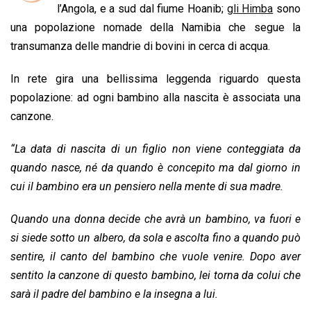
b
s
e
a
l
L
t
l’Angola, e a sud dal fiume Hoanib;
gli Himba
sono
o
A
d
d
i
una popolazione nomade della Namibia che segue la
o
p
I
s
n
transumanza delle mandrie di bovini in cerca di acqua.
k
p
n
k
In rete gira una bellissima leggenda riguardo questa
popolazione: ad ogni bambino alla nascita è associata una
canzone.
“La data di nascita di un figlio non viene conteggiata da
quando nasce, né da quando è concepito ma dal giorno in
cui il bambino era un pensiero nella mente di sua madre.
Quando una donna decide che avrà un bambino, va fuori e
si siede sotto un albero, da sola e ascolta fino a quando può
sentire, il canto del bambino che vuole venire. Dopo aver
sentito la canzone di questo bambino, lei torna da colui che
sarà il padre del bambino e la insegna a lui.