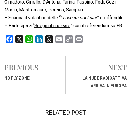
Cimadoro, Ciriello, D’Antona, Farina, Fassino, Fedi, Gozi,
Madia, Mastromauro, Porcino, Samperi.
–
Scarica il volantino
delle “
Facce da nucleare
” e diffondilo
– Partecipa a “
Spegni il nucleare
” con il referendum su FB
F
X
W
L
T
E
C
P
a
h
i
h
m
o
r
c
a
n
r
a
p
i
e
t
k
e
i
y
n
PREVIOUS
NEXT
b
s
e
a
l
L
t
o
A
d
d
i
NO FLY ZONE
LA NUBE RADIOATTIVA
o
p
I
s
n
ARRIVA IN EUROPA
k
p
n
k
RELATED POST