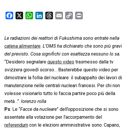
F
X
W
L
T
E
C
P
a
h
i
h
m
o
r
c
a
n
r
a
p
i
Le radiazioni dei reattori di Fukushima sono entrate nella
e
t
k
e
i
y
n
b
s
e
a
l
L
t
catena alimentare
. L’OMS ha dichiarato che sono più gravi
o
A
d
d
i
del previsto. Cosa significhi con esattezza nessuno lo sa.
o
p
I
s
n
“Desidero segnalare
questo video
trasmesso dalla tv
k
p
n
k
svizzera giovedì scorso… Basterebbe questo video per
dimostrare la follia del nucleare: il subappalto dei lavori di
manutenzione nelle centrali nucleari francesi. Per chi non
volesse visionarlo tutto lo faccia partire poco più della
metà…”.
lorenzo rolla
Ps
: Le “
Facce da nucleare
” dell’opposizione che si sono
assentate alla votazione per l’accorpamento del
referendum
con le elezioni amministrative sono: Capano,