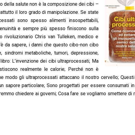
 della salute non è la composizione dei cibi –
ttutto il loro grado di manipolazione. Se state
ocessati sono spesso alimenti insospettabili,
enuinità e sempre più spesso finiscono sulla
ro rivoluzionario Chris van Tulleken, medico e
c’è da sapere, i danni che questo cibo-non cibo
ie, sindromi metaboliche, tumori, depressione,
bro: L’invenzione dei cibi ultraprocessati; Ma
tiscono realmente le calorie; Perché non è
he modo gli ultraprocessati attaccano il nostro cervello; Questi
un sapore particolare; Sono progettati per essere consumati i
otremmo chiedere ai governi; Cosa fare se vogliamo smettere di