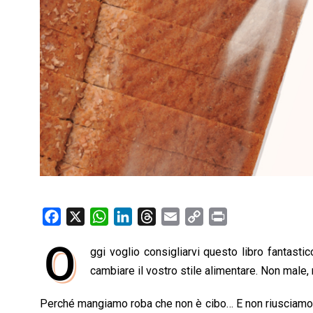
F
X
W
L
T
E
C
P
a
h
i
h
m
o
r
O
ggi voglio consigliarvi questo libro fantastic
c
a
n
r
a
p
i
e
cambiare il vostro stile alimentare. Non male,
t
k
e
i
y
n
b
s
e
a
l
L
t
Perché mangiamo roba che non è cibo… E non riusciamo a
o
A
d
d
i