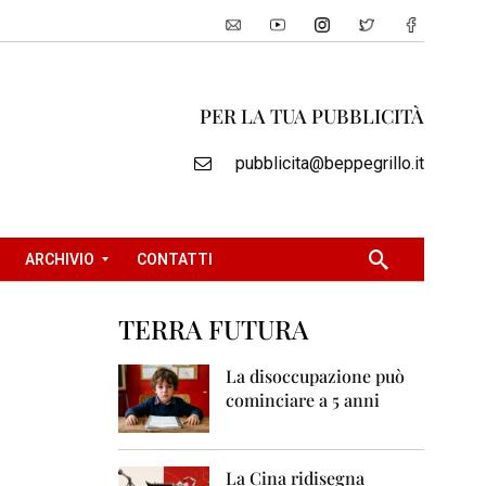
PER LA TUA PUBBLICITÀ
pubblicita@beppegrillo.it
ARCHIVIO
CONTATTI
TERRA FUTURA
2
0
La disoccupazione può
0
cominciare a 5 anni
5
2
0
La Cina ridisegna