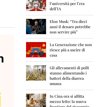
0
l’università per l’era
6
dell’IA
2
0
Elon Musk: “Tra dieci
0
anni il denaro potrebbe
7
non servire più”
2
0
La Generazione che non
0
8
riesce più a uscire di
casa
2
0
0
Gli allevamenti di polli
9
stanno alimentando i
batteri della diarrea
2
umana
0
1
0
In Cina ora si affitta
mezzo letto: la nuova
2
frontiera del risparmio