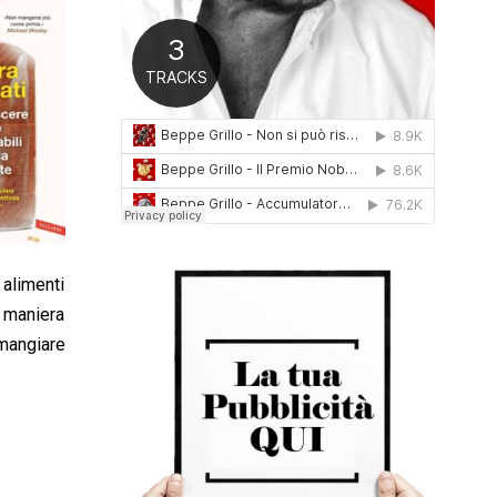
0
1
6
 alimenti
n maniera
 mangiare