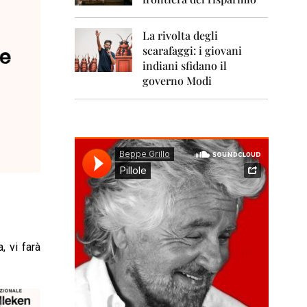
0
1
1
La rivolta degli
scarafaggi: i giovani
2
0
indiani sfidano il
1
governo Modi
2
2
0
1
3
2
0
1
4
2
, vi farà
0
1
5
2