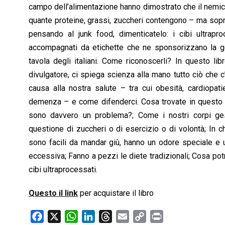
campo dell’alimentazione hanno dimostrato che il nemico
o
p
I
s
n
quante proteine, grassi, zuccheri contengono – ma sopra
k
p
n
k
pensando al junk food, dimenticatelo: i cibi ultrapr
accompagnati da etichette che ne sponsorizzano la g
tavola degli italiani. Come riconoscerli? In questo lib
divulgatore, ci spiega scienza alla mano tutto ciò che 
causa alla nostra salute – tra cui obesità, cardiopat
demenza – e come difenderci. Cosa trovate in questo li
sono davvero un problema?; Come i nostri corpi ges
questione di zuccheri o di esercizio o di volontà; In c
sono facili da mandar giù, hanno un odore speciale e 
eccessiva; Fanno a pezzi le diete tradizionali; Cosa p
cibi ultraprocessati.
Questo il link
per acquistare il libro
F
X
W
L
T
E
C
P