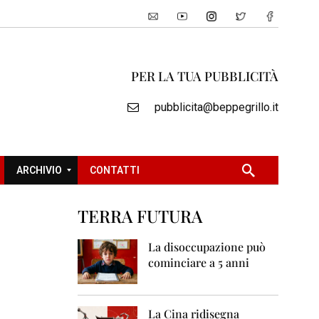
PER LA TUA PUBBLICITÀ
pubblicita@beppegrillo.it
ARCHIVIO
CONTATTI
TERRA FUTURA
2
0
La disoccupazione può
0
cominciare a 5 anni
5
2
0
La Cina ridisegna