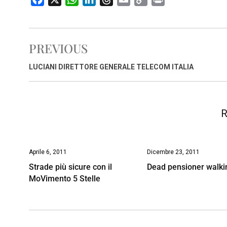
a
h
i
h
m
o
r
c
a
n
r
a
p
i
e
t
k
e
i
y
n
PREVIOUS
b
s
e
a
l
L
t
o
A
d
d
i
LUCIANI DIRETTORE GENERALE TELECOM ITALIA
o
p
I
s
n
k
p
n
k
R
Aprile 6, 2011
Dicembre 23, 2011
Strade più sicure con il
Dead pensioner walki
MoVimento 5 Stelle