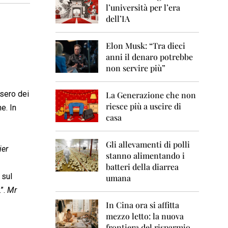
0
l’università per l’era
6
dell’IA
2
0
Elon Musk: “Tra dieci
0
anni il denaro potrebbe
7
non servire più”
2
0
ssero dei
La Generazione che non
0
8
riesce più a uscire di
e. In
casa
2
0
0
Gli allevamenti di polli
ier
9
stanno alimentando i
batteri della diarrea
2
 sul
umana
0
.”.
Mr
1
0
In Cina ora si affitta
mezzo letto: la nuova
2
frontiera del risparmio