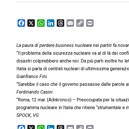
F
X
W
L
T
E
C
P
a
h
i
h
m
o
r
c
a
n
r
a
p
i
La paura di perdere business nucleare nei partiti fa nova
e
t
k
e
i
y
n
b
s
e
a
l
L
t
“Il problema della sicurezza nucleare va al di là dei confi
o
A
d
d
i
disastri colpirebbero anche noi. Da più parti inoltre ho 
o
p
I
s
n
Italia si parla di centrali nucleari di ultimissima genera
k
p
n
k
Gianfranco Fini
“Sarebbe il caso che il governo passasse dalle parole ai 
Ferdinando Casini
“Roma, 12 mar. (
Adnkronos
) – Preoccupata per la situaz
programma nucleare in Italia che ritiene “strumentale e 
SPOCK, VG
F
X
W
L
T
E
C
P