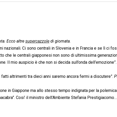
nta. Ecco altre
supercazzole
di giornata.
ni nazionali. Ci sono centrali in Slovenia e in Francia e se lì ci fo
letto che le centrali giapponesi non sono di ultimissima generazion
zione. Il mio auspicio è che non si decida sull’onda dell’emozione”.
fatti altrimenti tra dieci anni saremo ancora fermi a discutere”.
P
ione in Giappone ma allo stesso tempo indignata per la polemica
macabra”. Cosi’ il ministro dell’Ambiente Stefania Prestigiacomo…