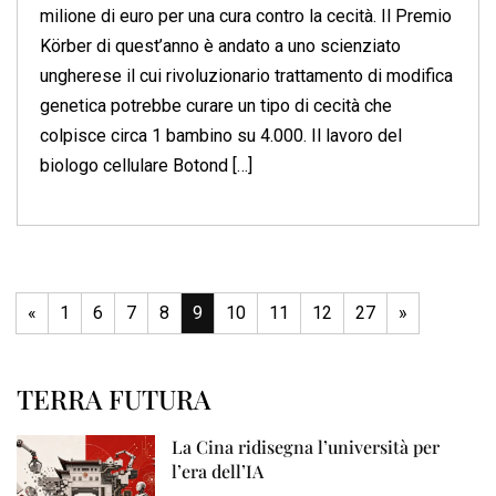
milione di euro per una cura contro la cecità. Il Premio
Körber di quest’anno è andato a uno scienziato
ungherese il cui rivoluzionario trattamento di modifica
genetica potrebbe curare un tipo di cecità che
colpisce circa 1 bambino su 4.000. Il lavoro del
biologo cellulare Botond […]
«
1
6
7
8
9
10
11
12
27
»
TERRA FUTURA
La Cina ridisegna l’università per
l’era dell’IA