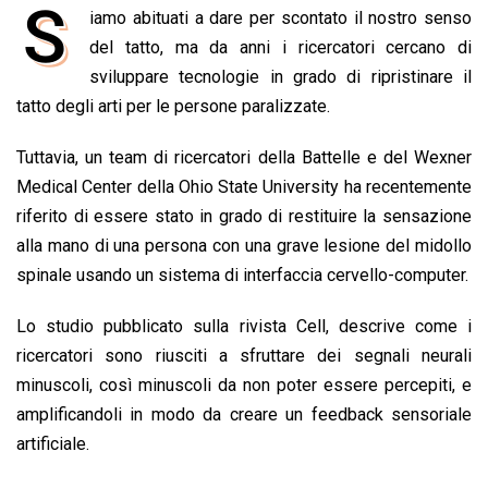
S
iamo abituati a dare per scontato il nostro senso
c
a
n
r
a
p
i
e
del tatto, ma da anni i ricercatori cercano di
t
k
e
i
y
n
b
s
e
a
l
L
t
sviluppare tecnologie in grado di ripristinare il
o
A
d
d
i
tatto degli arti per le persone paralizzate.
o
p
I
s
n
Tuttavia, un team di ricercatori della Battelle e del Wexner
k
p
n
k
Medical Center della Ohio State University ha recentemente
riferito di essere stato in grado di restituire la sensazione
alla mano di una persona con una grave lesione del midollo
spinale usando un sistema di interfaccia cervello-computer.
Lo studio pubblicato sulla rivista Cell, descrive come i
ricercatori sono riusciti a sfruttare dei segnali neurali
minuscoli, così minuscoli da non poter essere percepiti, e
amplificandoli in modo da creare un feedback sensoriale
artificiale.