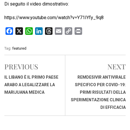
Di seguito il video dimostrativo:
https://www.youtube.com/watch?v=Y71IYfy_9q8
F
X
W
L
T
E
C
P
a
h
i
h
m
o
r
c
a
n
r
a
p
i
Tag:
featured
e
t
k
e
i
y
n
b
s
e
a
l
L
t
PREVIOUS
NEXT
o
A
d
d
i
o
p
I
s
n
IL LIBANO È IL PRIMO PAESE
REMDESIVIR ANTIVIRALE
k
p
n
k
ARABO A LEGALIZZARE LA
SPECIFICO PER COVID-19:
MARIJUANA MEDICA
PRIMI RISULTATI DELLA
SPERIMENTAZIONE CLINICA
DI EFFICACIA