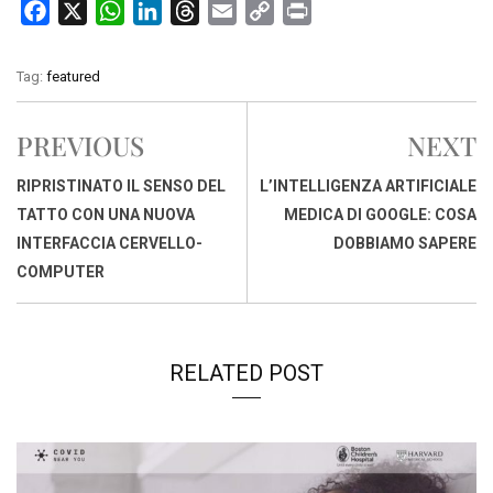
F
X
W
L
T
E
C
P
a
h
i
h
m
o
r
c
a
n
r
a
p
i
Tag:
featured
e
t
k
e
i
y
n
b
s
e
a
l
L
t
PREVIOUS
NEXT
o
A
d
d
i
o
p
I
s
n
RIPRISTINATO IL SENSO DEL
L’INTELLIGENZA ARTIFICIALE
k
p
n
k
TATTO CON UNA NUOVA
MEDICA DI GOOGLE: COSA
INTERFACCIA CERVELLO-
DOBBIAMO SAPERE
COMPUTER
RELATED POST