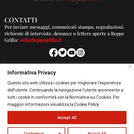
CONTATTI
Per inviare messaggi, comunicati stampa, segnalazioni,
richieste di interviste, denunce o lettere aperte a Beppe
Grillo:
web@beppegrillo.it
PUBBLICITA'
Informativa Privacy
Per la tua pubblicità su questo Blog:
Questo sito web utilizza i cookies per migliorare l'esperienza
pubblicita@beppegrillo.it
dell'utente. Continuando la navigazione l'utente acconsente a
tutti i cookie in conformità con la Normativa sui Cookies. Per
HOMEPAGE
COOKIE POLICY
PRIVACY POLICY
CONTATTI
maggiori informazioni visualizza la
Cookie Policy
Accept All
© Copyright 2026 - Il Blog di Beppe Grillo. All Rights Reserved - Powered by
happygrafic.com
Customize
Reject All