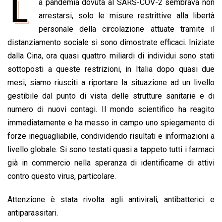
L
a pandemia dovuta al SARS-COV-2 sembrava non
c
a
n
r
a
p
i
e
arrestarsi, solo le misure restrittive alla libertà
t
k
e
i
y
n
b
s
e
a
l
L
t
personale della circolazione attuate tramite il
o
A
d
d
i
distanziamento sociale si sono dimostrate efficaci. Iniziate
o
p
I
s
n
dalla Cina, ora quasi quattro miliardi di individui sono stati
k
p
n
k
sottoposti a queste restrizioni, in Italia dopo quasi due
mesi, siamo riusciti a riportare la situazione ad un livello
gestibile dal punto di vista delle strutture sanitarie e di
numero di nuovi contagi. Il mondo scientifico ha reagito
immediatamente e ha messo in campo uno spiegamento di
forze ineguagliabile, condividendo risultati e informazioni a
livello globale. Si sono testati quasi a tappeto tutti i farmaci
già in commercio nella speranza di identificarne di attivi
contro questo virus, particolare.
Attenzione è stata rivolta agli antivirali, antibatterici e
antiparassitari.