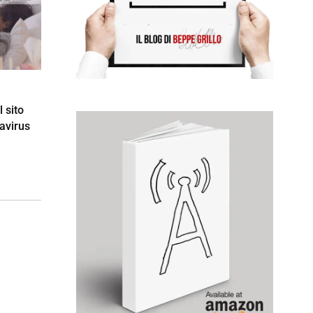
 sito
navirus