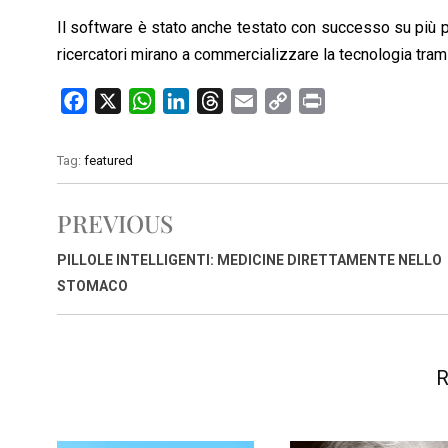
Il software è stato anche testato con successo su più piat
ricercatori mirano a commercializzare la tecnologia tra
F
X
W
L
T
E
C
P
a
h
i
h
m
o
r
c
a
n
r
a
p
i
Tag:
featured
e
t
k
e
i
y
n
b
s
e
a
l
L
t
PREVIOUS
o
A
d
d
i
o
p
I
s
n
PILLOLE INTELLIGENTI: MEDICINE DIRETTAMENTE NELLO
k
p
n
k
STOMACO
R