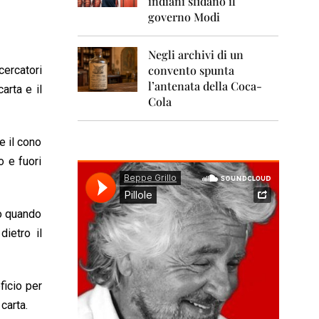
indiani sfidano il
0
1
governo Modi
1
Negli archivi di un
2
0
convento spunta
cercatori
1
l’antenata della Coca-
arta e il
2
Cola
2
0
e il cono
1
3
o e fuori
2
0
1
no quando
4
dietro il
2
0
1
ficio per
5
carta.
2