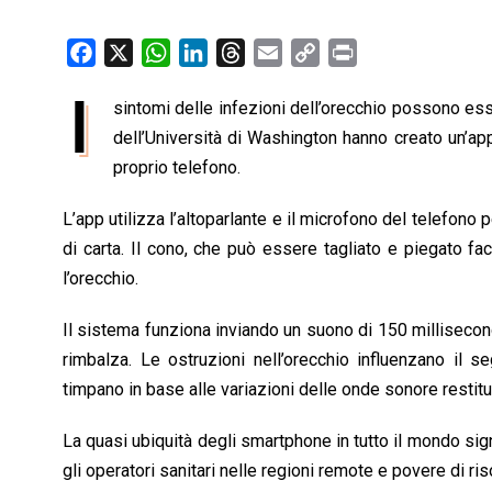
F
X
W
L
T
E
C
P
a
h
i
h
m
o
r
I
sintomi delle infezioni dell’orecchio possono ess
c
a
n
r
a
p
i
e
dell’Università di Washington hanno creato un’app
t
k
e
i
y
n
b
s
e
a
l
L
t
proprio telefono.
o
A
d
d
i
L’app utilizza l’altoparlante e il microfono del telefono 
o
p
I
s
n
di carta. Il cono, che può essere tagliato e piegato fac
k
p
n
k
l’orecchio.
Il sistema funziona inviando un suono di 150 millisecond
rimbalza. Le ostruzioni nell’orecchio influenzano il se
timpano in base alle variazioni delle onde sonore restitu
La quasi ubiquità degli smartphone in tutto il mondo sig
gli operatori sanitari nelle regioni remote e povere di ri