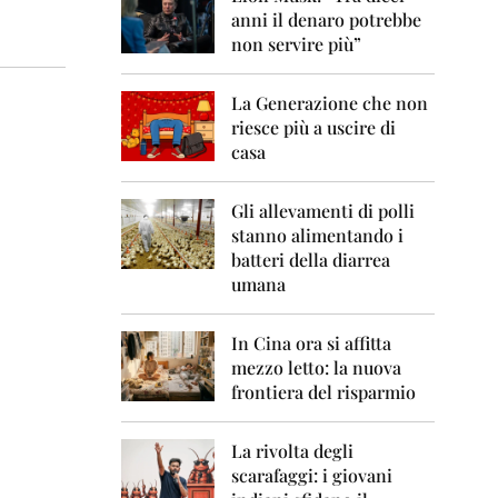
0
anni il denaro potrebbe
6
non servire più”
2
0
La Generazione che non
0
7
riesce più a uscire di
casa
2
0
0
Gli allevamenti di polli
8
stanno alimentando i
batteri della diarrea
2
umana
0
0
9
In Cina ora si affitta
mezzo letto: la nuova
2
frontiera del risparmio
0
1
0
La rivolta degli
scarafaggi: i giovani
2