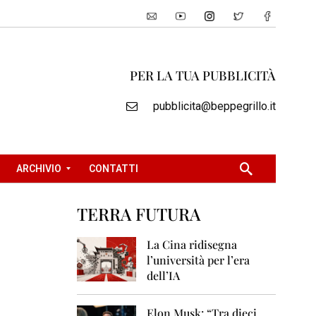
PER LA TUA PUBBLICITÀ
pubblicita@beppegrillo.it
ARCHIVIO
CONTATTI
TERRA FUTURA
2
0
La Cina ridisegna
0
l’università per l’era
5
dell’IA
2
0
Elon Musk: “Tra dieci