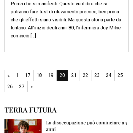
Prima che si manifesti. Questo vuol dire che si
potranno fare test di rilevamento precoce, ben prima
che gli effetti siano visibili. Ma questa storia parte da
lontano. All’inizio degli anni ’80, l’infermiera Joy Milne
cominciò […]
«
1
17
18
19
20
21
22
23
24
25
26
27
»
TERRA FUTURA
La disoccupazione può cominciare a 5
anni