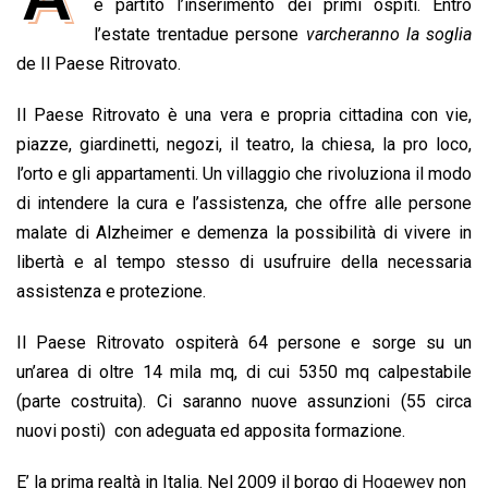
e
è partito l’inserimento dei primi ospiti. Entro
t
k
e
i
y
n
b
s
e
a
l
L
t
l’estate trentadue persone
varcheranno la soglia
o
A
d
d
i
de Il Paese Ritrovato.
o
p
I
s
n
Il Paese Ritrovato è una vera e propria cittadina con vie,
k
p
n
k
piazze, giardinetti, negozi, il teatro, la chiesa, la pro loco,
l’orto e gli appartamenti. Un villaggio che rivoluziona il modo
di intendere la cura e l’assistenza, che offre alle persone
malate di Alzheimer e demenza la possibilità di vivere in
libertà e al tempo stesso di usufruire della necessaria
assistenza e protezione.
Il Paese Ritrovato ospiterà 64 persone e sorge su un
un’area di oltre 14 mila mq, di cui 5350 mq calpestabile
(parte costruita). Ci saranno nuove assunzioni (55 circa
nuovi posti) con adeguata ed apposita formazione.
E’ la prima realtà in Italia. Nel 2009 il borgo di
Hogewey
non