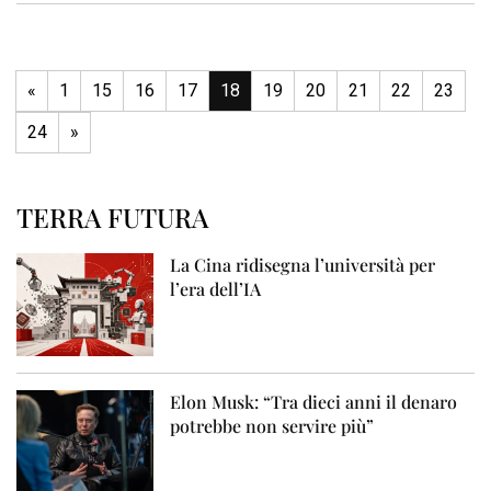
«
1
15
16
17
18
19
20
21
22
23
24
»
TERRA FUTURA
La Cina ridisegna l’università per
l’era dell’IA
Elon Musk: “Tra dieci anni il denaro
potrebbe non servire più”