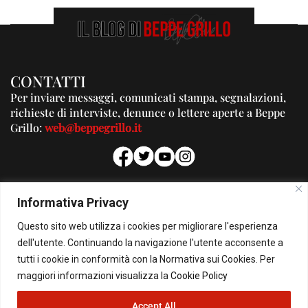
CONTATTI
Per inviare messaggi, comunicati stampa, segnalazioni,
richieste di interviste, denunce o lettere aperte a Beppe
Grillo:
web@beppegrillo.it
PUBBLICITA'
Informativa Privacy
Per la tua pubblicità su questo Blog:
Questo sito web utilizza i cookies per migliorare l'esperienza
pubblicita@beppegrillo.it
dell'utente. Continuando la navigazione l'utente acconsente a
tutti i cookie in conformità con la Normativa sui Cookies. Per
HOMEPAGE
COOKIE POLICY
PRIVACY POLICY
CONTATTI
maggiori informazioni visualizza la
Cookie Policy
Accept All
© Copyright 2026 - Il Blog di Beppe Grillo. All Rights Reserved - Powered by