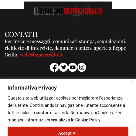
CONTATTI
Per inviare messaggi, comunicati stampa, segnalazioni,
richieste di interviste, denunce o lettere aperte a Beppe
Grillo:
web@beppegrillo.it
PUBBLICITA'
Informativa Privacy
Per la tua pubblicità su questo Blog:
Questo sito web utilizza i cookies per migliorare l'esperienza
pubblicita@beppegrillo.it
dell'utente. Continuando la navigazione l'utente acconsente a
tutti i cookie in conformità con la Normativa sui Cookies. Per
HOMEPAGE
COOKIE POLICY
PRIVACY POLICY
CONTATTI
maggiori informazioni visualizza la
Cookie Policy
Accept All
© Copyright 2026 - Il Blog di Beppe Grillo. All Rights Reserved - Powered by