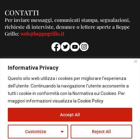
CONTATTI
Per inviare messaggi, comunicati stampa, segnalazioni,
richieste di interviste, denunce o lettere aperte a Beppe
Grillo:
web@beppegrillo.it
PUBBLICITA'
Informativa Privacy
Per la tua pubblicità su questo Blog:
Questo sito web utilizza i cookies per migliorare l'esperienza
pubblicita@beppegrillo.it
dell'utente. Continuando la navigazione l'utente acconsente a
tutti i cookie in conformità con la Normativa sui Cookies. Per
HOMEPAGE
COOKIE POLICY
PRIVACY POLICY
CONTATTI
maggiori informazioni visualizza la
Cookie Policy
Accept All
© Copyright 2026 - Il Blog di Beppe Grillo. All Rights Reserved - Powered by
happygrafic.com
Customize
Reject All