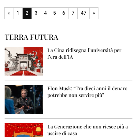
«
1
2
3
4
5
6
7
47
»
TERRA FUTURA
La Cina ridisegna l’università per
l’era dell’IA
Elon Musk: “Tra dieci anni il denaro
potrebbe non servire più”
La Generazione che non riesce più a
uscire di casa