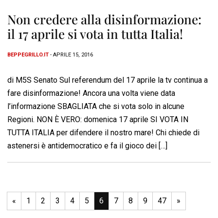
Non credere alla disinformazione:
il 17 aprile si vota in tutta Italia!
BEPPEGRILLO.IT
- APRILE 15, 2016
di M5S Senato Sul referendum del 17 aprile la tv continua a
fare disinformazione! Ancora una volta viene data
l’informazione SBAGLIATA che si vota solo in alcune
Regioni. NON È VERO: domenica 17 aprile SI VOTA IN
TUTTA ITALIA per difendere il nostro mare! Chi chiede di
astenersi è antidemocratico e fa il gioco dei […]
«
1
2
3
4
5
6
7
8
9
47
»