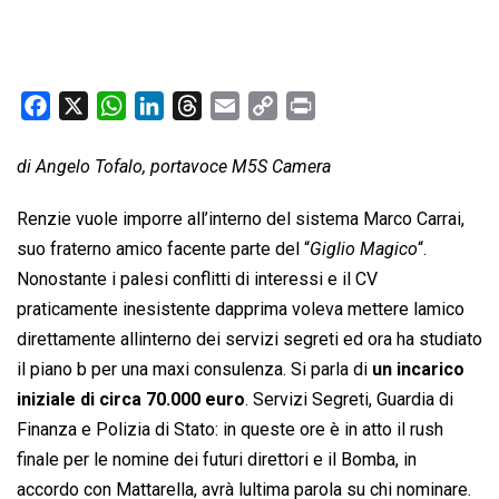
F
X
W
L
T
E
C
P
a
h
i
h
m
o
r
c
a
n
r
a
p
i
di Angelo Tofalo, portavoce M5S Camera
e
t
k
e
i
y
n
Renzie vuole imporre all’interno del sistema Marco Carrai,
b
s
e
a
l
L
t
suo fraterno amico facente parte del “
Giglio Magico
“.
o
A
d
d
i
Nonostante i palesi conflitti di interessi e il CV
o
p
I
s
n
k
p
n
k
praticamente inesistente dapprima voleva mettere lamico
direttamente allinterno dei servizi segreti ed ora ha studiato
il piano b per una maxi consulenza. Si parla di
un incarico
iniziale di circa 70.000 euro
. Servizi Segreti, Guardia di
Finanza e Polizia di Stato: in queste ore è in atto il rush
finale per le nomine dei futuri direttori e il Bomba, in
accordo con Mattarella, avrà lultima parola su chi nominare.