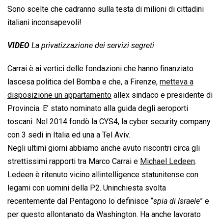
Sono scelte che cadranno sulla testa di milioni di cittadini
italiani inconsapevoli!
VIDEO
La privatizzazione dei servizi segreti
Carrai è ai vertici delle fondazioni che hanno finanziato
lascesa politica del Bomba e che, a Firenze,
metteva a
disposizione un appartamento
allex sindaco e presidente di
Provincia. E’ stato nominato alla guida degli aeroporti
toscani. Nel 2014 fondò la CYS4, la cyber security company
con 3 sedi in Italia ed una a Tel Aviv.
Negli ultimi giorni abbiamo anche avuto riscontri circa gli
strettissimi rapporti tra Marco Carrai e
Michael Ledeen
.
Ledeen è ritenuto vicino allintelligence statunitense con
legami con uomini della P2. Uninchiesta svolta
recentemente dal Pentagono lo definisce “
spia di Israele
” e
per questo allontanato da Washington. Ha anche lavorato