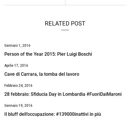
k
p
n
k
RELATED POST
Gennaio 1, 2016
Person of the Year 2015: Pier Luigi Boschi
Aprile 17, 2016
Cave di Carrara, la tomba del lavoro
Febbraio 24, 2016
28 febbraio: Sfiducia Day in Lombardia #FuoriDaiMaroni
Gennaio 19, 2016
Il bluff dell’occupazione: #139000inattivi in più