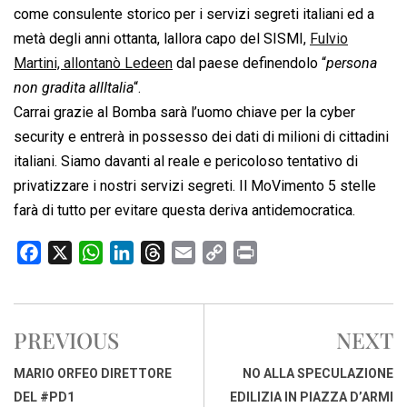
come consulente storico per i servizi segreti italiani ed a
metà degli anni ottanta, lallora capo del SISMI,
Fulvio
Martini, allontanò Ledeen
dal paese definendolo “
persona
non gradita allItalia
“.
Carrai grazie al Bomba sarà l’uomo chiave per la cyber
security e entrerà in possesso dei dati di milioni di cittadini
italiani. Siamo davanti al reale e pericoloso tentativo di
privatizzare i nostri servizi segreti. Il MoVimento 5 stelle
farà di tutto per evitare questa deriva antidemocratica.
F
X
W
L
T
E
C
P
a
h
i
h
m
o
r
c
a
n
r
a
p
i
e
t
k
e
i
y
n
PREVIOUS
NEXT
b
s
e
a
l
L
t
o
A
d
d
i
MARIO ORFEO DIRETTORE
NO ALLA SPECULAZIONE
o
p
I
s
n
DEL #PD1
EDILIZIA IN PIAZZA D’ARMI