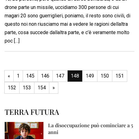
drone parte un missile, uccidiamo 300 persone di cui
magari 20 sono guerriglieri, poniamo, il resto sono civili, di
questo noi non riusciamo mai a vedere le ragioni dellaltra
parte, cosa succede dallaltra parte, e c’è veramente molto
poc […]
«
1
145
146
147
148
149
150
151
152
153
154
»
TERRA FUTURA
La disoccupazione può cominciare a 5
anni