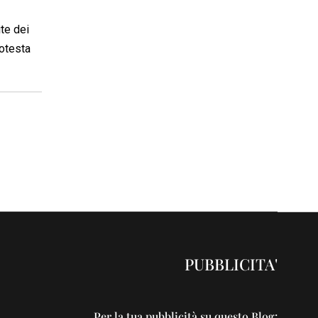
ite dei
rotesta
PUBBLICITA'
Per la tua pubblicità su questo Blog: