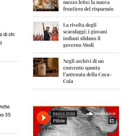
0
mezzo letto: la nuova
1
frontiera del risparmio
1
2
La rivolta degli
0
scarafaggi: i giovani
1
e di chi
indiani sfidano il
2
o
governo Modi
2
0
Negli archivi di un
1
convento spunta
3
l’antenata della Coca-
2
Cola
0
1
4
anche
2
0
ano 35
1
5
2