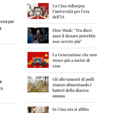
0
6
La Cina ridisegna
l’università per l’era
2
dell’IA
0
ovvia per
0
à
7
Elon Musk: “Tra dieci
anni il denaro potrebbe
2
non servire più”
0
0
8
La Generazione che non
riesce più a uscire di
2
casa
0
0
9
Gli allevamenti di polli
le
stanno alimentando i
2
ro
0
batteri della diarrea
1
umana
0
2
In Cina ora si affitta