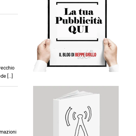
 vecchio
ede […]
ermazioni