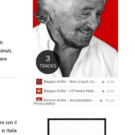
0
1
6
ti
enuti,
sere
e con il
n Italia.