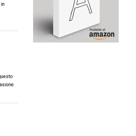
 in
questo
casione