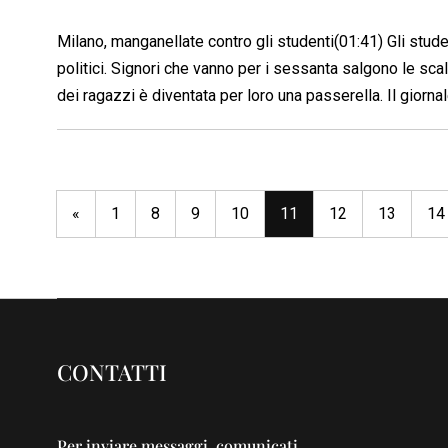
Milano, manganellate contro gli studenti(01:41) Gli studen
politici. Signori che vanno per i sessanta salgono le scale
dei ragazzi è diventata per loro una passerella. Il giorna
«
1
8
9
10
11
12
13
14
CONTATTI
Per inviare messaggi, comunicati