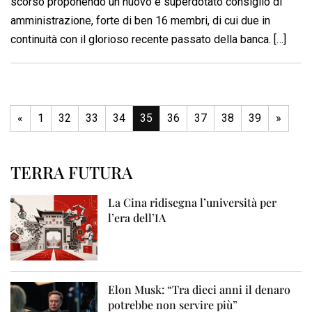
scorso proponendo un nuovo e superdotato consiglio di
amministrazione, forte di ben 16 membri, di cui due in
continuità con il glorioso recente passato della banca. […]
«
1
32
33
34
35
36
37
38
39
»
TERRA FUTURA
La Cina ridisegna l’università per
l’era dell’IA
Elon Musk: “Tra dieci anni il denaro
potrebbe non servire più”