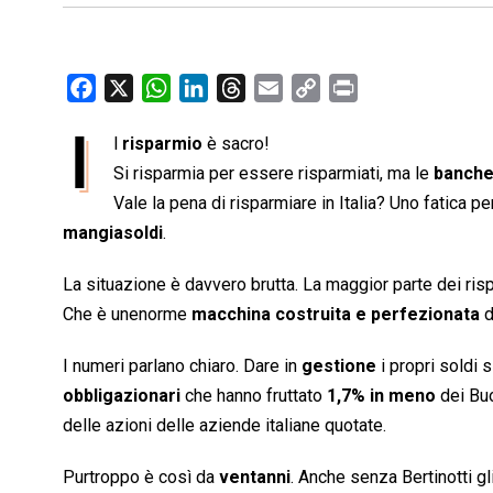
F
X
W
L
T
E
C
P
a
h
i
h
m
o
r
I
l
risparmio
è sacro!
c
a
n
r
a
p
i
e
Si risparmia per essere risparmiati, ma le
t
k
e
i
y
n
banch
b
s
e
a
l
L
t
Vale la pena di risparmiare in Italia? Uno fatica p
o
A
d
d
i
mangiasoldi
.
o
p
I
s
n
La situazione è davvero brutta. La maggior parte dei ris
k
p
n
k
Che è unenorme
macchina costruita e perfezionata
d
I numeri parlano chiaro. Dare in
gestione
i propri soldi s
obbligazionari
che hanno fruttato
1,7% in meno
dei Bu
delle azioni delle aziende italiane quotate.
Purtroppo è così da
ventanni
. Anche senza Bertinotti gl