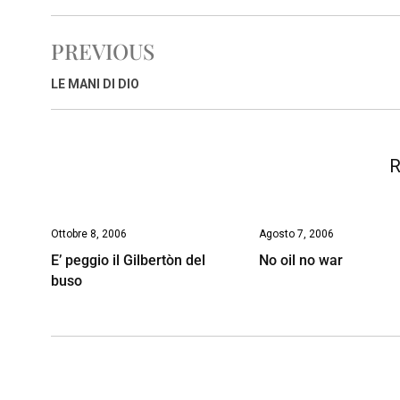
c
a
n
r
a
p
i
e
t
k
e
i
y
n
PREVIOUS
b
s
e
a
l
L
t
o
A
d
d
i
LE MANI DI DIO
o
p
I
s
n
k
p
n
k
R
Ottobre 8, 2006
Agosto 7, 2006
E’ peggio il Gilbertòn del
No oil no war
buso