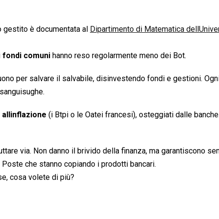
mio gestito è documentata al
Dipartimento di Matematica dellUniver
i
fondi comuni
hanno reso regolarmente meno dei Bot.
no per salvare il salvabile, disinvestendo fondi e gestioni. Ogn
 sanguisughe.
 allinflazione
(i Btpi o le Oatei francesi), osteggiati dalle banche
ttare via. Non danno il brivido della finanza, ma garantiscono s
e Poste che stanno copiando i prodotti bancari.
e, cosa volete di più?