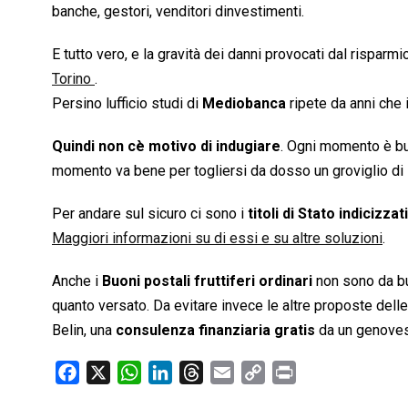
banche, gestori, venditori dinvestimenti.
E tutto vero, e la gravità dei danni provocati dal rispar
Torino
.
Persino lufficio studi di
Mediobanca
ripete da anni che 
Quindi non cè motivo di indugiare
. Ogni momento è buo
momento va bene per togliersi da dosso un groviglio di
Per andare sul sicuro ci sono i
titoli di Stato indicizzati
Maggiori informazioni su di essi e su altre soluzioni
.
Anche i
Buoni postali fruttiferi ordinari
non sono da bu
quanto versato. Da evitare invece le altre proposte dell
Belin, una
consulenza finanziaria gratis
da un genoves
F
X
W
L
T
E
C
P
a
h
i
h
m
o
r