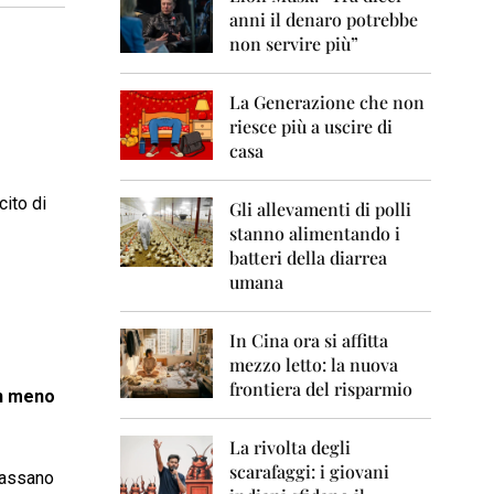
0
anni il denaro potrebbe
6
non servire più”
2
0
La Generazione che non
0
7
riesce più a uscire di
casa
2
0
cito di
0
Gli allevamenti di polli
8
stanno alimentando i
batteri della diarrea
2
umana
0
0
9
In Cina ora si affitta
mezzo letto: la nuova
2
frontiera del risparmio
0
n meno
1
0
La rivolta degli
scarafaggi: i giovani
2
ncassano