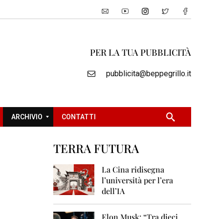
PER LA TUA PUBBLICITÀ
pubblicita@beppegrillo.it
ARCHIVIO
CONTATTI
TERRA FUTURA
2
0
La Cina ridisegna
0
l’università per l’era
5
dell’IA
2
0
Elon Musk: “Tra dieci