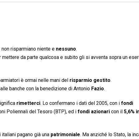
e
non risparmiano niente e
nessuno
.
er mettere da parte qualcosa e subito gli si avventa sopra un eser
parmiatori è ormai nelle mani del
risparmio gestito
.
alle banche con la benedizione di Antonio
Fazio
.
ignifica
rimetterci
. Lo confermano i dati del 2005, con i
fondi
oni Poliennali del Tesoro (BTP), ed i
fondi azionari
con il
5,6% i
i italiani pagano già una
patrimoniale
. Ma anziché lo Stato, la i