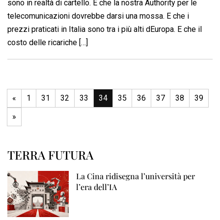
sono in realtà di cartello. E che la nostra Authority per le
telecomunicazioni dovrebbe darsi una mossa. E che i
prezzi praticati in Italia sono tra i più alti dEuropa. E che il
costo delle ricariche […]
«
1
31
32
33
34
35
36
37
38
39
»
TERRA FUTURA
La Cina ridisegna l’università per
l’era dell’IA