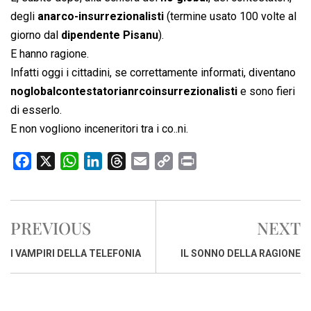
degli
anarco-insurrezionalisti
(termine usato 100 volte al
giorno dal
dipendente Pisanu
).
E hanno ragione.
Infatti oggi i cittadini, se correttamente informati, diventano
noglobalcontestatorianrcoinsurrezionalisti
e sono fieri
di esserlo.
E non vogliono inceneritori tra i co..ni.
F
X
W
L
T
E
C
P
a
h
i
h
m
o
r
c
a
n
r
a
p
i
e
t
k
e
i
y
n
PREVIOUS
NEXT
b
s
e
a
l
L
t
o
A
d
d
i
I VAMPIRI DELLA TELEFONIA
IL SONNO DELLA RAGIONE
o
p
I
s
n
k
p
n
k