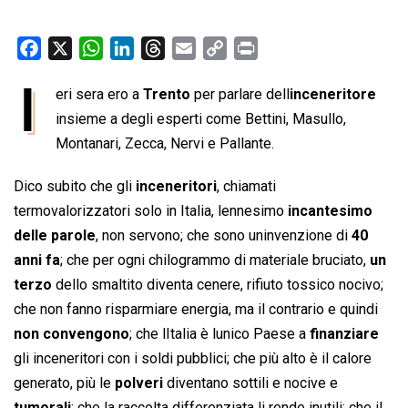
F
X
W
L
T
E
C
P
a
h
i
h
m
o
r
I
eri sera ero a
Trento
per parlare dell
inceneritore
c
a
n
r
a
p
i
e
insieme a degli esperti come Bettini, Masullo,
t
k
e
i
y
n
b
s
e
a
l
L
t
Montanari, Zecca, Nervi e Pallante.
o
A
d
d
i
Dico subito che gli
inceneritori
, chiamati
o
p
I
s
n
termovalorizzatori solo in Italia, lennesimo
incantesimo
k
p
n
k
delle parole
, non servono; che sono uninvenzione di
40
anni fa
; che per ogni chilogrammo di materiale bruciato,
un
terzo
dello smaltito diventa cenere, rifiuto tossico nocivo;
che non fanno risparmiare energia, ma il contrario e quindi
non convengono
; che lItalia è lunico Paese a
finanziare
gli inceneritori con i soldi pubblici; che più alto è il calore
generato, più le
polveri
diventano sottili e nocive e
tumorali
; che la raccolta differenziata li rende inutili; che il