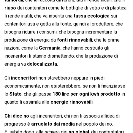
riuso
dei contenitori come le bottiglie di vetro e di plastica
li rende inutili; che va inserita una
tassa ecologica
sui
contenitori usa e getta alla fonte, quindi al produttore; che
bisogna ridurre i consumi; che bisogna incrementare la
produzione di energia da
fonti rinnovabili
; che le prime
nazioni, come la
Germania
, che hanno costruito gli
inceneritori li stanno dismettendo; che la produzione di
energia va
delocalizzata
.
Gli
inceneritori
non starebbero neppure in piedi
economicamente, non esisterebbero, se non li finanziasse
lo
Stato
, che gli passa
180 lire per ogni kwh prodotto
in
quanto li assimila alle
energie rinnovabili
.
Chi dice no
agli inceneritori, chi non li associa allidea di
progresso è
arruolato dai media
nel popolo dei no.
E, subito dopo, alla schiera dei
no global
, dei contestatori,