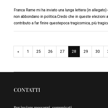
Franca Rame mi ha inviato una lunga lettera (in allegato) d
non abbondano in politica.Credo che in queste elezioni 
contributo a far finire questepoca tragicomica, più tragic
«
1
25
26
27
28
29
30
CONTATTI
Per inviare messaggi, comunicati