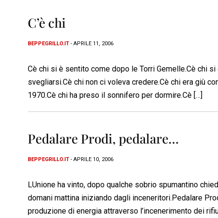
C’è chi
BEPPEGRILLO.IT
- APRILE 11, 2006
Cè chi si è sentito come dopo le Torri Gemelle.Cè chi si
svegliarsi.Cè chi non ci voleva credere.Cè chi era giù 
1970.Cè chi ha preso il sonnifero per dormire.Cè […]
Pedalare Prodi, pedalare…
BEPPEGRILLO.IT
- APRILE 10, 2006
LUnione ha vinto, dopo qualche sobrio spumantino chie
domani mattina iniziando dagli inceneritori.Pedalare Pro
produzione di energia attraverso l’incenerimento dei rif