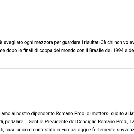
 è svegliato ogni mezzora per guardare i risultati.Cè chi non vole
come dopo le finali di coppa del mondo con il Brasile del 1994 e de
diamo al nostro dipendente Romano Prodi di mettersi subito al l
di, pedalare…  Gentile Presidente del Consiglio Romano Prodi, L
iuti, caso unico e contestato in Europa, oggi è fortemente sovven