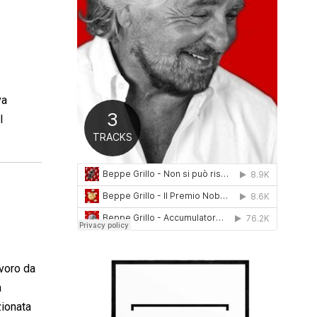
0
1
6
va
l
avoro da
a
zionata