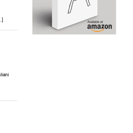
…]
liani