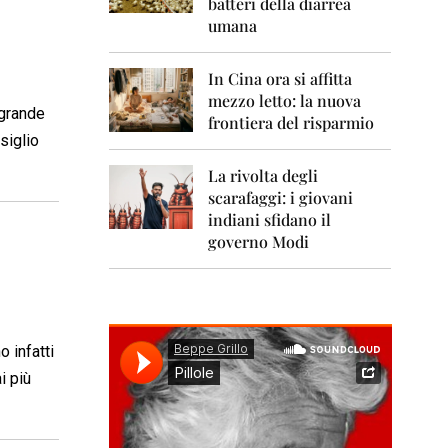
0
batteri della diarrea
1
umana
1
2
In Cina ora si affitta
0
mezzo letto: la nuova
1
 grande
frontiera del risparmio
2
siglio
2
La rivolta degli
0
scarafaggi: i giovani
1
indiani sfidano il
3
governo Modi
2
0
1
4
 infatti
2
0
i più
1
5
2