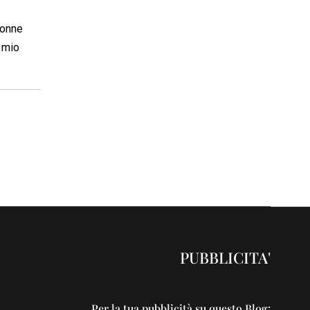
donne
l mio
PUBBLICITA'
Per la tua pubblicità su questo Blog: