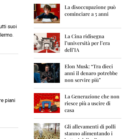
0
6
La disoccupazione può
cominciare a 5 anni
2
0
utti suoi
0
alermo.
7
La Cina ridisegna
l’università per l’era
2
dell’IA
0
0
8
Elon Musk: “Tra dieci
anni il denaro potrebbe
2
non servire più”
0
0
9
La Generazione che non
re piani
riesce più a uscire di
2
casa
0
1
0
Gli allevamenti di polli
stanno alimentando i
2