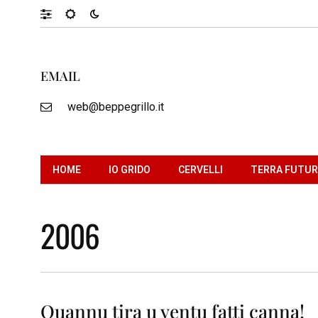
EMAIL
web@beppegrillo.it
HOME
IO GRIDO
CERVELLI
TERRA FUTU
2006
Quannu tira u ventu fatti canna!