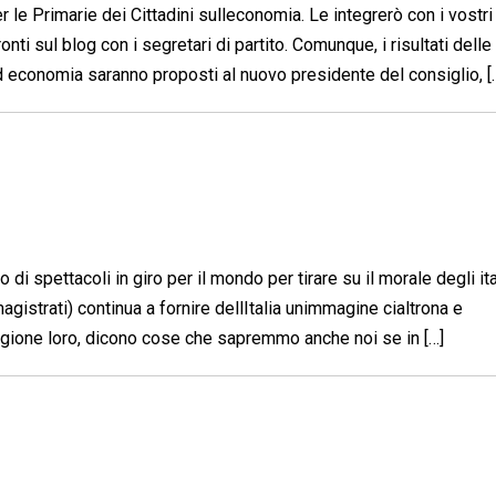
 le Primarie dei Cittadini sulleconomia. Le integrerò con i vostri
 sul blog con i segretari di partito. Comunque, i risultati delle
ed economia saranno proposti al nuovo presidente del consiglio, [
 di spettacoli in giro per il mondo per tirare su il morale degli ita
gistrati) continua a fornire dellItalia unimmagine cialtrona e
agione loro, dicono cose che sapremmo anche noi se in […]