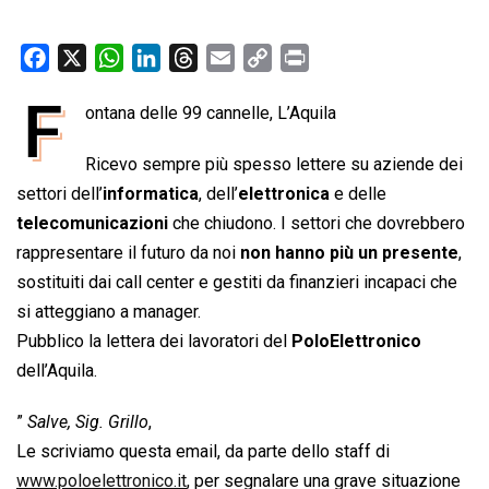
F
X
W
L
T
E
C
P
a
h
i
h
m
o
r
F
ontana delle 99 cannelle, L’Aquila
c
a
n
r
a
p
i
e
t
k
e
i
y
n
Ricevo sempre più spesso lettere su aziende dei
b
s
e
a
l
L
t
settori dell’
informatica
, dell’
elettronica
e delle
o
A
d
d
i
telecomunicazioni
che chiudono. I settori che dovrebbero
o
p
I
s
n
rappresentare il futuro da noi
non hanno più un presente
,
k
p
n
k
sostituiti dai call center e gestiti da finanzieri incapaci che
si atteggiano a manager.
Pubblico la lettera dei lavoratori del
PoloElettronico
dell’Aquila.
”
Salve, Sig. Grillo
,
Le scriviamo questa email, da parte dello staff di
www.poloelettronico.it
, per segnalare una grave situazione