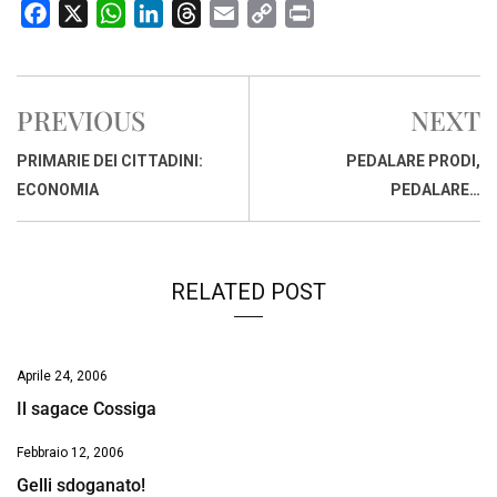
F
X
W
L
T
E
C
P
a
h
i
h
m
o
r
c
a
n
r
a
p
i
e
t
k
e
i
y
n
PREVIOUS
NEXT
b
s
e
a
l
L
t
o
A
d
d
i
PRIMARIE DEI CITTADINI:
PEDALARE PRODI,
o
p
I
s
n
ECONOMIA
PEDALARE…
k
p
n
k
RELATED POST
Aprile 24, 2006
Il sagace Cossiga
Febbraio 12, 2006
Gelli sdoganato!