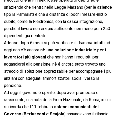
Peccato che la Finmek fosse oberata di debiti, ed è
un’azienda che rientra nella Legge Marzano (per le aziende
tipo la Parmalat) e che a distanza di pochi mesi,re-iniziò
subito, come la Flextronics, con la cassa integrazione,
perchè il lavoro non era più sufficiente nemmeno per i 250
dipendenti già rientrati.
Adesso dopo 6 mesi si può verificare il dramma: infatti ad
oggi non c’è ancora
nè una soluzione industriale per i
lavoratori più giovani
che non hanno i requisiti per
agganciarsi alla pensione, nè é ancora stato trovato uno
straccio di soluzione apprezzabile per accompagnare i più
anziani con adeguati ammortizzatori sociali verso la
pensione.
Ad oggi il governo è sparito, dopo aver promesso e
rassicurato, una nota della Fiom Nazionale, da Roma, in cui
si ricorda che l’11 febbraio
solenni comunicati del
Governo
(
Berlusconi e Scajola
) annunciavano il rilancio