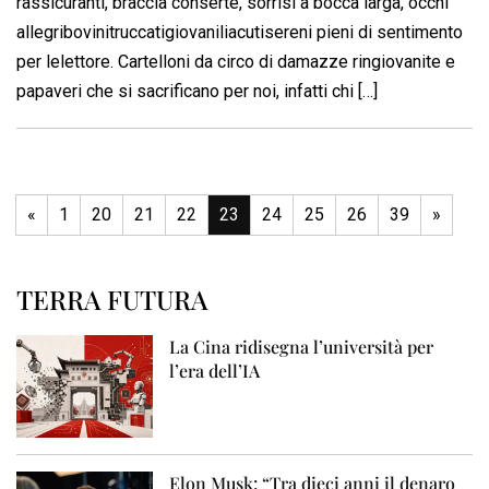
rassicuranti, braccia conserte, sorrisi a bocca larga, occhi
allegribovinitruccatigiovaniliacutisereni pieni di sentimento
per lelettore. Cartelloni da circo di damazze ringiovanite e
papaveri che si sacrificano per noi, infatti chi […]
«
1
20
21
22
23
24
25
26
39
»
TERRA FUTURA
La Cina ridisegna l’università per
l’era dell’IA
Elon Musk: “Tra dieci anni il denaro