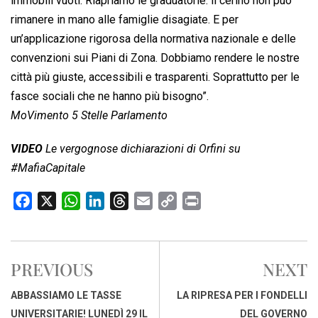
immobili vuoti. Riapriamo le graduatorie: il cerino non può
rimanere in mano alle famiglie disagiate. E per
un’applicazione rigorosa della normativa nazionale e delle
convenzioni sui Piani di Zona. Dobbiamo rendere le nostre
città più giuste, accessibili e trasparenti. Soprattutto per le
fasce sociali che ne hanno più bisogno”.
MoVimento 5 Stelle Parlamento
VIDEO
Le vergognose dichiarazioni di Orfini su
#MafiaCapitale
F
X
W
L
T
E
C
P
a
h
i
h
m
o
r
c
a
n
r
a
p
i
e
t
k
e
i
y
n
PREVIOUS
NEXT
b
s
e
a
l
L
t
o
A
d
d
i
ABBASSIAMO LE TASSE
LA RIPRESA PER I FONDELLI
o
p
I
s
n
UNIVERSITARIE! LUNEDÌ 29 IL
DEL GOVERNO