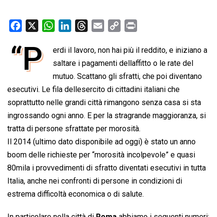
F
X
W
L
T
E
C
P
a
h
i
h
m
o
r
“P
erdi il lavoro, non hai più il reddito, e iniziano a
c
a
n
r
a
p
i
e
saltare i pagamenti dellaffitto o le rate del
t
k
e
i
y
n
b
s
e
a
l
L
t
mutuo. Scattano gli sfratti, che poi diventano
o
A
d
d
i
esecutivi. Le fila dellesercito di cittadini italiani che
o
p
I
s
n
soprattutto nelle grandi città rimangono senza casa si sta
k
p
n
k
ingrossando ogni anno. E per la stragrande maggioranza, si
tratta di persone sfrattate per morosità.
Il 2014 (ultimo dato disponibile ad oggi) è stato un anno
boom delle richieste per “morosità incolpevole” e quasi
80mila i provvedimenti di sfratto diventati esecutivi in tutta
Italia, anche nei confronti di persone in condizioni di
estrema difficoltà economica o di salute.
In particolare nella città di
Roma
abbiamo i seguenti numeri: