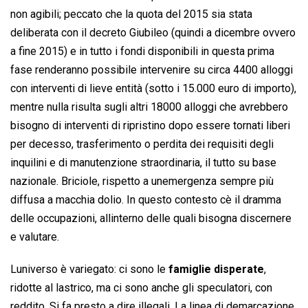
non agibili; peccato che la quota del 2015 sia stata
deliberata con il decreto Giubileo (quindi a dicembre ovvero
a fine 2015) e in tutto i fondi disponibili in questa prima
fase renderanno possibile intervenire su circa 4400 alloggi
con interventi di lieve entità (sotto i 15.000 euro di importo),
mentre nulla risulta sugli altri 18000 alloggi che avrebbero
bisogno di interventi di ripristino dopo essere tornati liberi
per decesso, trasferimento o perdita dei requisiti degli
inquilini e di manutenzione straordinaria, il tutto su base
nazionale. Briciole, rispetto a unemergenza sempre più
diffusa a macchia dolio. In questo contesto cè il dramma
delle occupazioni, allinterno delle quali bisogna discernere
e valutare.
Luniverso è variegato: ci sono le
famiglie disperate
,
ridotte al lastrico, ma ci sono anche gli speculatori, con
reddito. Si fa presto a dire illegali. La linea di demarcazione