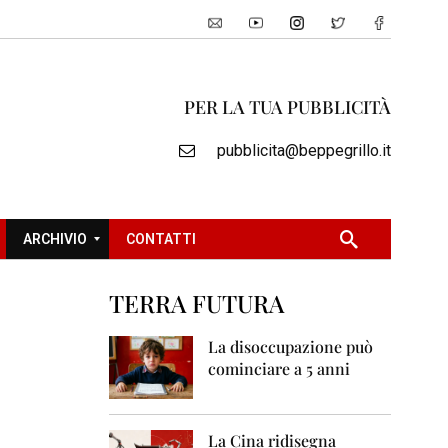
PER LA TUA PUBBLICITÀ
pubblicita@beppegrillo.it
ARCHIVIO
CONTATTI
TERRA FUTURA
2
0
La disoccupazione può
0
cominciare a 5 anni
5
2
0
La Cina ridisegna