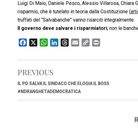
Luigi Di Maio, Daniele Pesco, Alessio Villarosa, Chiara Gag
risparmio, che è tutelato in teoria dalla Costituzione (
art
truffati del “Salvabanche” vanno risarciti integralmente.
Il governo deve salvare i risparmiatori
, non le banche 
F
X
W
L
T
E
C
P
a
h
i
h
m
o
r
c
a
n
r
a
p
i
e
t
k
e
i
y
n
PREVIOUS
b
s
e
a
l
L
t
o
A
d
d
i
IL PD SALVA IL SINDACO CHE ELOGIA IL BOSS
o
p
I
s
n
#NDRANGHETADEMOCRATICA
k
p
n
k
R