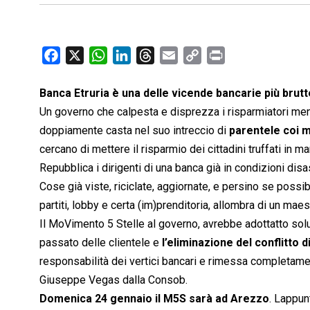
F
X
W
L
T
E
C
P
a
h
i
h
m
o
r
c
a
n
r
a
p
i
Banca Etruria è una delle vicende bancarie più brut
e
t
k
e
i
y
n
Un governo che calpesta e disprezza i risparmiatori ment
b
s
e
a
l
L
t
doppiamente casta nel suo intreccio di
parentele coi m
o
A
d
d
i
cercano di mettere il risparmio dei cittadini truffati in
o
p
I
s
n
Repubblica i dirigenti di una banca già in condizioni disa
k
p
n
k
Cose già viste, riciclate, aggiornate, e persino se possibi
partiti, lobby e certa (im)prenditoria, allombra di un maes
Il MoVimento 5 Stelle al governo, avrebbe adottatto soluz
passato delle clientele e
l’eliminazione del conflitto d
responsabilità dei vertici bancari e rimessa completam
Giuseppe Vegas dalla Consob.
Domenica 24 gennaio il M5S sarà ad Arezzo
. Lappu