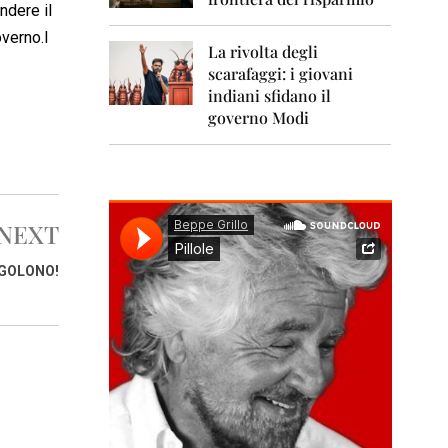
0
ndere il
1
1
overno.I
La rivolta degli
scarafaggi: i giovani
2
0
indiani sfidano il
1
governo Modi
2
2
0
1
3
NEXT
2
NGOLONO!
0
1
4
2
0
1
5
2