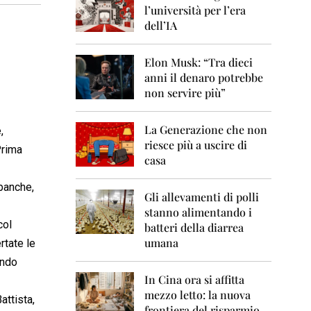
0
l’università per l’era
6
dell’IA
2
0
Elon Musk: “Tra dieci
0
anni il denaro potrebbe
7
non servire più”
2
0
La Generazione che non
0
,
8
riesce più a uscire di
Prima
casa
2
0
 banche,
0
Gli allevamenti di polli
9
stanno alimentando i
col
batteri della diarrea
2
umana
rtate le
0
1
endo
0
In Cina ora si affitta
mezzo letto: la nuova
2
attista,
frontiera del risparmio