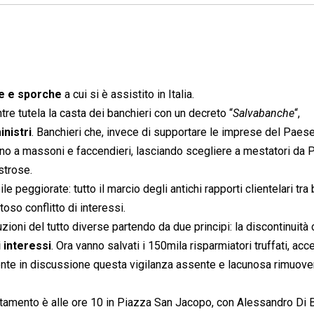
te e sporche
a cui si è assistito in Italia.
re tutela la casta dei banchieri con un decreto “
Salvabanche
“,
inistri
. Banchieri che, invece di supportare le imprese del Paese
 mano a massoni e faccendieri, lasciando scegliere a mestatori da 
strose.
le peggiorate: tutto il marcio degli antichi rapporti clientelari tra
toso conflitto di interessi.
ioni del tutto diverse partendo da due principi: la discontinuità 
i interessi
. Ora vanno salvati i 150mila risparmiatori truffati, acce
ente in discussione questa vigilanza assente e lacunosa rimuov
ntamento è alle ore 10 in Piazza San Jacopo, con Alessandro Di B