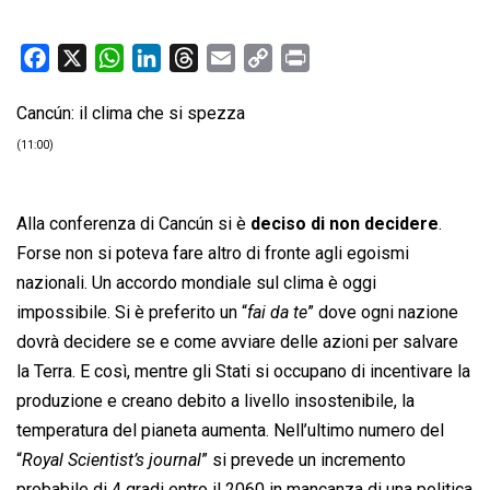
F
X
W
L
T
E
C
P
a
h
i
h
m
o
r
Cancún: il clima che si spezza
c
a
n
r
a
p
i
e
t
k
e
i
y
n
(11:00)
b
s
e
a
l
L
t
o
A
d
d
i
Alla conferenza di Cancún si è
deciso di non decidere
.
o
p
I
s
n
Forse non si poteva fare altro di fronte agli egoismi
k
p
n
k
nazionali. Un accordo mondiale sul clima è oggi
impossibile. Si è preferito un “
fai da te
” dove ogni nazione
dovrà decidere se e come avviare delle azioni per salvare
la Terra. E così, mentre gli Stati si occupano di incentivare la
produzione e creano debito a livello insostenibile, la
temperatura del pianeta aumenta. Nell’ultimo numero del
“
Royal Scientist’s journal
” si prevede un incremento
probabile di 4 gradi entro il 2060 in mancanza di una politica