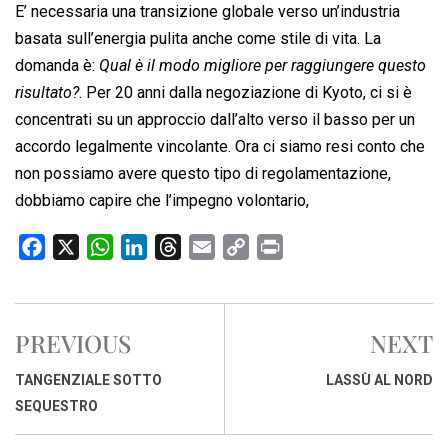
E’ necessaria una transizione globale verso un’industria
basata sull’energia pulita anche come stile di vita. La
domanda è:
Qual è il modo migliore per raggiungere questo
risultato?
. Per 20 anni dalla negoziazione di Kyoto, ci si è
concentrati su un approccio dall’alto verso il basso per un
accordo legalmente vincolante. Ora ci siamo resi conto che
non possiamo avere questo tipo di regolamentazione,
dobbiamo capire che l’impegno volontario,
F
X
W
L
T
E
C
P
a
h
i
h
m
o
r
c
a
n
r
a
p
i
e
t
k
e
i
y
n
PREVIOUS
NEXT
b
s
e
a
l
L
t
o
A
d
d
i
TANGENZIALE SOTTO
LASSÙ AL NORD
o
p
I
s
n
SEQUESTRO
k
p
n
k