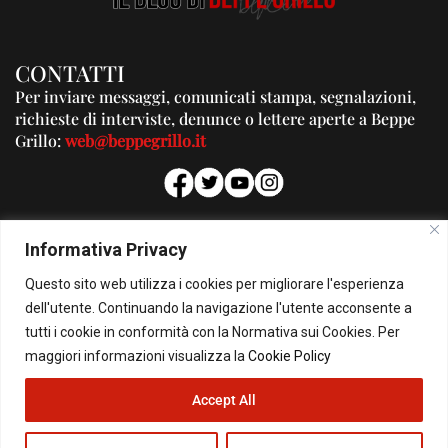
CONTATTI
Per inviare messaggi, comunicati stampa, segnalazioni,
richieste di interviste, denunce o lettere aperte a Beppe
Grillo:
web@beppegrillo.it
PUBBLICITA'
Informativa Privacy
Per la tua pubblicità su questo Blog:
Questo sito web utilizza i cookies per migliorare l'esperienza
pubblicita@beppegrillo.it
dell'utente. Continuando la navigazione l'utente acconsente a
tutti i cookie in conformità con la Normativa sui Cookies. Per
HOMEPAGE
COOKIE POLICY
PRIVACY POLICY
CONTATTI
maggiori informazioni visualizza la
Cookie Policy
Accept All
© Copyright 2026 - Il Blog di Beppe Grillo. All Rights Reserved - Powered by
happygrafic.com