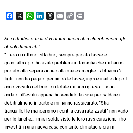
F
X
W
L
T
E
C
P
a
h
i
h
m
o
r
c
a
n
r
a
p
i
Se i cittadini onesti diventano disonesti a chi ruberanno gli
e
t
k
e
i
y
n
b
s
e
a
l
L
t
attuali disonesti?
o
A
d
d
i
“… ero un ottimo cittadino, sempre pagato tasse e
o
p
I
s
n
quant’altro, poi ho avuto problemi in famiglia che mi hanno
k
p
n
k
portato alla separazione dalla mia ex moglie… abbiamo 2
figli… non ho pagato per un pò le tasse, inps e inail e dopo 1
anno vissuto nel buio più totale mi son ripreso… sono
andato all’esatri appena ho venduto la casa per saldare i
debiti almeno in parte e mi hanno rassicurato: “Stia
tranquillo! le manderemo i conti a casa rateizzati!” non vado
per le lunghe… i miei soldi, visto le loro rassicurazioni, li ho
investiti in una nuova casa con tanto di mutuo e ora mi