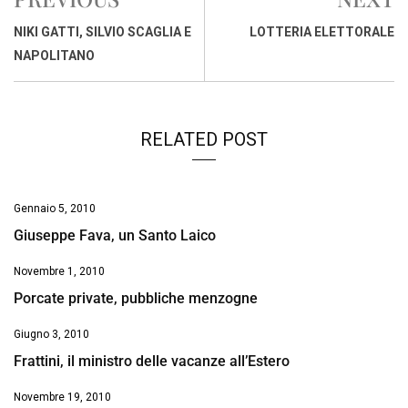
b
s
e
a
l
L
t
o
A
d
d
i
NIKI GATTI, SILVIO SCAGLIA E
LOTTERIA ELETTORALE
o
p
I
s
n
NAPOLITANO
k
p
n
k
RELATED POST
Gennaio 5, 2010
Giuseppe Fava, un Santo Laico
Novembre 1, 2010
Porcate private, pubbliche menzogne
Giugno 3, 2010
Frattini, il ministro delle vacanze all’Estero
Novembre 19, 2010