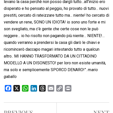
levano la casa perchè non posso dargli tutto…all’inizio ero
disperato e ho pensato al peggio, ho provato di tutto… nuovi
prestiti, cercato di rateizzare tutto ma… niente! ho cercato di
vendere un rene, SONO UN IDIOTA! io sono uno forte e mi
son svegliato, ma c’è gente che certe cose non le può
reggere… io ho risolto non pagando più niente… NIENTE!…
quando verranno a prendersi la casa gli darò le chiavi e
ricomincerò daccapo magari intestando tutto a qualcun
altro.. MI HANNO TRASFORMATO DA UN CITTADINO
MODELLO A UN DISONESTO! per loro non esiste umanità,
ma solo e semplicemente SPORCO DENARO!”.
mario
gaballo
F
X
W
L
T
E
C
P
a
h
i
h
m
o
r
c
a
n
r
a
p
i
e
t
k
e
i
y
n
PREVIOUS
NEXT