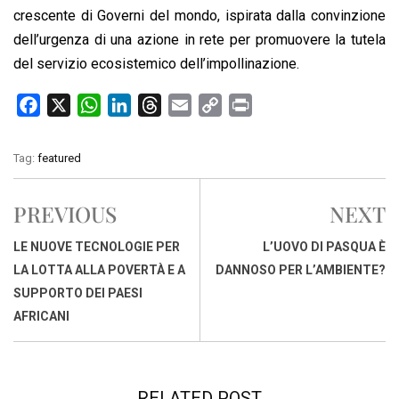
crescente di Governi del mondo, ispirata dalla convinzione
dell’urgenza di una azione in rete per promuovere la tutela
del servizio ecosistemico dell’impollinazione.
F
X
W
L
T
E
C
P
a
h
i
h
m
o
r
c
a
n
r
a
p
i
Tag:
featured
e
t
k
e
i
y
n
b
s
e
a
l
L
t
PREVIOUS
NEXT
o
A
d
d
i
o
p
I
s
n
LE NUOVE TECNOLOGIE PER
L’UOVO DI PASQUA È
k
p
n
k
LA LOTTA ALLA POVERTÀ E A
DANNOSO PER L’AMBIENTE?
SUPPORTO DEI PAESI
AFRICANI
RELATED POST