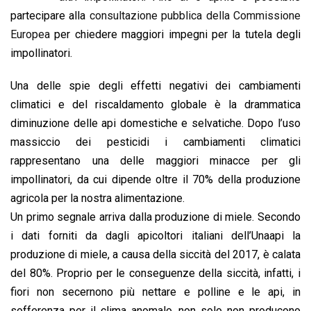
o
A
d
d
i
partecipare alla
consultazione pubblica della Commissione
o
p
I
s
n
Europea
per chiedere maggiori impegni per la tutela degli
k
p
n
k
impollinatori.
Una delle spie degli effetti negativi dei cambiamenti
climatici e del riscaldamento globale è la drammatica
diminuzione delle api domestiche e selvatiche. Dopo l’uso
massiccio dei pesticidi i cambiamenti climatici
rappresentano una delle maggiori minacce per gli
impollinatori, da cui dipende oltre il 70% della produzione
agricola per la nostra alimentazione.
Un primo segnale arriva dalla produzione di miele. Secondo
i dati forniti da dagli apicoltori italiani dell’Unaapi la
produzione di miele, a causa della siccità del 2017, è calata
del 80%. Proprio per le conseguenze della siccità, infatti, i
fiori non secernono più nettare e polline e le api, in
sofferenza per il clima anomalo, non solo non producono