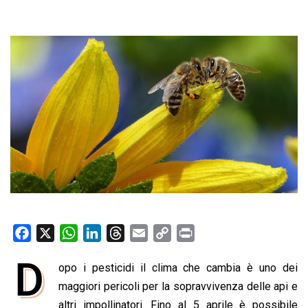
F
X
W
L
T
E
C
P
a
h
i
h
m
o
r
D
opo i pesticidi il clima che cambia è uno dei
c
a
n
r
a
p
i
e
maggiori pericoli per la sopravvivenza delle api e
t
k
e
i
y
n
b
s
e
a
l
L
t
altri impollinatori. Fino al 5 aprile è possibile