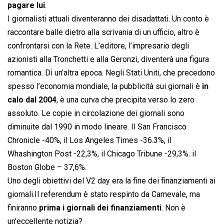
pagare lui
.
I giornalisti attuali diventeranno dei disadattati. Un conto è
raccontare balle dietro alla scrivania di un ufficio, altro è
confrontarsi con la Rete. L’editore, l’impresario degli
azionisti alla Tronchetti e alla Geronzi, diventerà una figura
romantica. Di un’altra epoca. Negli Stati Uniti, che precedono
spesso l’economia mondiale, la pubblicità sui giornali è
in
calo dal 2004
, è una curva che precipita verso lo zero
assoluto. Le copie in circolazione dei giornali sono
diminuite dal 1990 in modo lineare. Il San Francisco
Chronicle -40%, il Los Angeles Times -36.3%, il
Whashington Post -22,3%, il Chicago Tribune -29,3%. il
Boston Globe – 37,6%.
Uno degli obiettivi del V2 day era la fine dei finanziamenti ai
giornali.Il referendum è stato respinto da Carnevale, ma
finiranno
prima i giornali dei finanziamenti
. Non è
un’eccellente notizia?