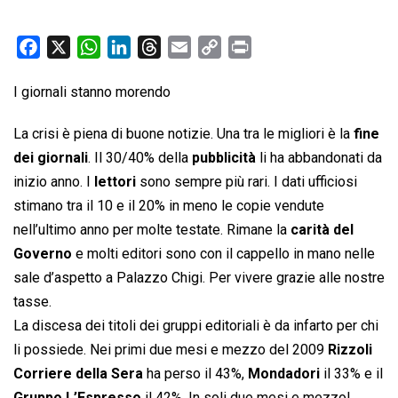
F
X
W
L
T
E
C
P
a
h
i
h
m
o
r
I giornali stanno morendo
c
a
n
r
a
p
i
e
t
k
e
i
y
n
La crisi è piena di buone notizie. Una tra le migliori è la
fine
b
s
e
a
l
L
t
dei giornali
. Il 30/40% della
pubblicità
li ha abbandonati da
o
A
d
d
i
inizio anno. I
lettori
sono sempre più rari. I dati ufficiosi
o
p
I
s
n
stimano tra il 10 e il 20% in meno le copie vendute
k
p
n
k
nell’ultimo anno per molte testate. Rimane la
carità del
Governo
e molti editori sono con il cappello in mano nelle
sale d’aspetto a Palazzo Chigi. Per vivere grazie alle nostre
tasse.
La discesa dei titoli dei gruppi editoriali è da infarto per chi
li possiede. Nei primi due mesi e mezzo del 2009
Rizzoli
Corriere della Sera
ha perso il 43%,
Mondadori
il 33% e il
Gruppo L’Espresso
il 42%. In soli due mesi e mezzo!