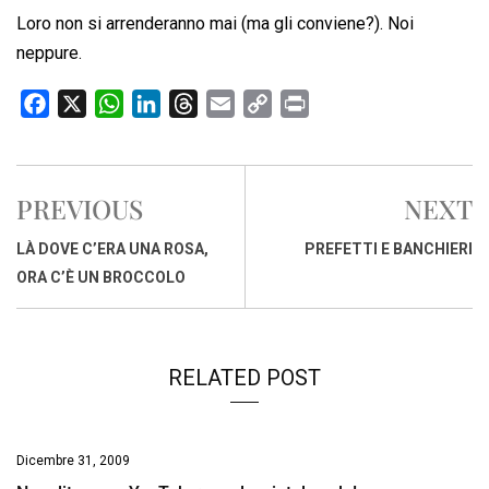
Loro non si arrenderanno mai (ma gli conviene?). Noi
neppure.
F
X
W
L
T
E
C
P
a
h
i
h
m
o
r
c
a
n
r
a
p
i
e
t
k
e
i
y
n
PREVIOUS
NEXT
b
s
e
a
l
L
t
o
A
d
d
i
LÀ DOVE C’ERA UNA ROSA,
PREFETTI E BANCHIERI
o
p
I
s
n
ORA C’È UN BROCCOLO
k
p
n
k
RELATED POST
Dicembre 31, 2009