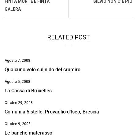
o
A
d
d
i
FINTA MORTE E FINTA
SILVIO NON C’È PIÙ
o
p
I
s
n
GALERA
k
p
n
k
RELATED POST
Agosto 7, 2008
Qualcuno volò sul nido del crumiro
Agosto 5, 2008
La Cassa di Bruxelles
Ottobre 29, 2008
Comuni a 5 stelle: Provaglio d’Iseo, Brescia
Ottobre 9, 2008
Le banche materasso