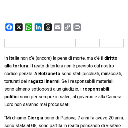
F
X
W
L
T
E
C
P
a
h
i
h
m
o
r
c
a
n
r
a
p
i
e
t
k
e
i
y
n
b
s
e
a
l
L
t
In
Italia
non c’è (ancora) la pena di morte, ma c’è il
diritto
o
A
d
d
i
alla tortura
. Il reato di tortura non è previsto dal nostro
o
p
I
s
n
codice penale. A
Bolzaneto
sono stati picchiati, minacciati,
k
p
n
k
torturati dei
ragazzi inermi
. Se i responsabili materiali
sono almeno sottoposti a un giudizio, i
responsabili
politici
sono per sempre in salvo, al governo e alla Camera.
Loro non saranno mai processati.
“Mi chiamo
Giorgia
sono di Padova, 7 anni fa avevo 20 anni,
sono stata al G8, sono partita in realtà pensando di visitare