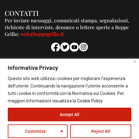
CONTATTI
Per inviare messaggi, comunicati stampa, segnalazioni,
richieste di interviste, denunce o lettere aperte a Beppe
Grillo:
web@beppegrillo.it
PUBBLICITA'
Informativa Privacy
Per la tua pubblicità su questo Blog:
Questo sito web utilizza i cookies per migliorare l'esperienza
pubblicita@beppegrillo.it
dell'utente. Continuando la navigazione l'utente acconsente a
tutti i cookie in conformità con la Normativa sui Cookies. Per
HOMEPAGE
COOKIE POLICY
PRIVACY POLICY
CONTATTI
maggiori informazioni visualizza la
Cookie Policy
Accept All
© Copyright 2026 - Il Blog di Beppe Grillo. All Rights Reserved - Powered by
happygrafic.com
Customize
Reject All