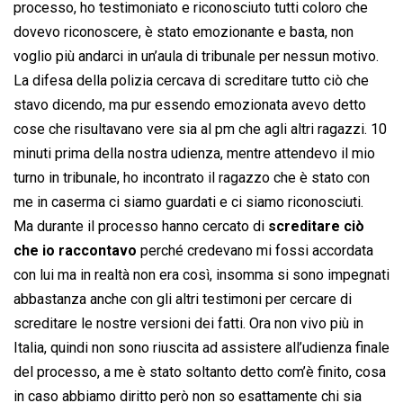
processo, ho testimoniato e riconosciuto tutti coloro che
dovevo riconoscere, è stato emozionante e basta, non
voglio più andarci in un’aula di tribunale per nessun motivo.
La difesa della polizia cercava di screditare tutto ciò che
stavo dicendo, ma pur essendo emozionata avevo detto
cose che risultavano vere sia al pm che agli altri ragazzi. 10
minuti prima della nostra udienza, mentre attendevo il mio
turno in tribunale, ho incontrato il ragazzo che è stato con
me in caserma ci siamo guardati e ci siamo riconosciuti.
Ma durante il processo hanno cercato di
screditare ciò
che io raccontavo
perché credevano mi fossi accordata
con lui ma in realtà non era così, insomma si sono impegnati
abbastanza anche con gli altri testimoni per cercare di
screditare le nostre versioni dei fatti. Ora non vivo più in
Italia, quindi non sono riuscita ad assistere all’udienza finale
del processo, a me è stato soltanto detto com’è finito, cosa
in caso abbiamo diritto però non so esattamente chi sia