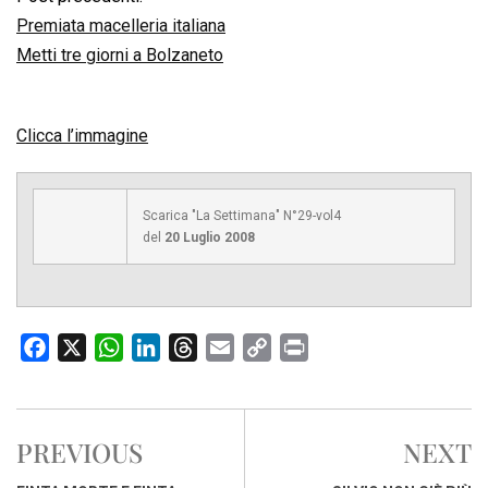
Premiata macelleria italiana
Metti tre giorni a Bolzaneto
Clicca l’immagine
Scarica "La Settimana" N°29-vol4
del
20 Luglio 2008
F
X
W
L
T
E
C
P
a
h
i
h
m
o
r
c
a
n
r
a
p
i
e
t
k
e
i
y
n
PREVIOUS
NEXT
b
s
e
a
l
L
t