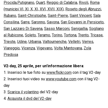
Procida
,
Putignano
,
Quart
,
Reggio di Calabria
,
Rivoli
,
Roma
(municipi VI, XI, X, XI, XVI, XVII, XIX)
,
Roseto degli Abruzzi
,
Rubano
,
Saint-Christophe
,
Saint-Pierre
,
Saint Vincent
,
Sala
Consilina
,
Sarre
,
Saronno
,
Savona
,
San Giovanni in Persiceto
,
San Lazzaro Di Savena
,
Sasso Marconi
,
Senigallia
,
Sogliano
al Rubicone
,
Soleto
,
Teramo
,
Torino
,
Tortona
,
Trento
,
Tricase
,
Trieste
,
Udine
,
Urbania
,
Valtournenche
,
Velletri
,
Verres
,
Viareggio
,
Vicenza
,
Vigevano
,
Volta Mantovana
,
Zola
Predosa
V2-day, 25 aprile, per un’informazione libera
:
1. Inserisci le tue foto su
www.flickr.com
con il tag V2-day
2. Inserisci tuoi video su
www.youtube.com
con il tag V2-
day
3.
Scarica il volantino
del V2-day
4.
Acquista il dvd del V2-day