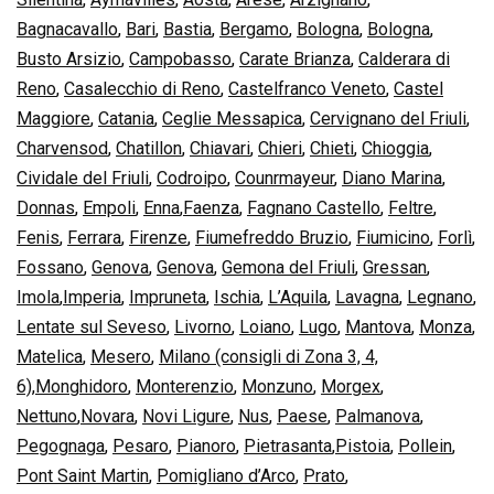
Bagnacavallo
,
Bari
,
Bastia
,
Bergamo
,
Bologna
,
Bologna
,
Busto Arsizio
,
Campobasso
,
Carate Brianza
,
Calderara di
Reno
,
Casalecchio di Reno
,
Castelfranco Veneto
,
Castel
Maggiore
,
Catania
,
Ceglie Messapica
,
Cervignano del Friuli
,
Charvensod
,
Chatillon
,
Chiavari
,
Chieri
,
Chieti
,
Chioggia
,
Cividale del Friuli
,
Codroipo
,
Counrmayeur
,
Diano Marina
,
Donnas
,
Empoli
,
Enna
,
Faenza
,
Fagnano Castello
,
Feltre
,
Fenis
,
Ferrara
,
Firenze
,
Fiumefreddo Bruzio
,
Fiumicino
,
Forlì
,
Fossano
,
Genova
,
Genova
,
Gemona del Friuli
,
Gressan
,
Imola
,
Imperia
,
Impruneta
,
Ischia
,
L’Aquila
,
Lavagna
,
Legnano
,
Lentate sul Seveso
,
Livorno
,
Loiano
,
Lugo
,
Mantova
,
Monza
,
Matelica
,
Mesero
,
Milano (consigli di Zona 3, 4,
6)
,
Monghidoro
,
Monterenzio
,
Monzuno
,
Morgex
,
Nettuno
,
Novara
,
Novi Ligure
,
Nus
,
Paese
,
Palmanova
,
Pegognaga
,
Pesaro
,
Pianoro
,
Pietrasanta
,
Pistoia
,
Pollein
,
Pont Saint Martin
,
Pomigliano d’Arco
,
Prato
,