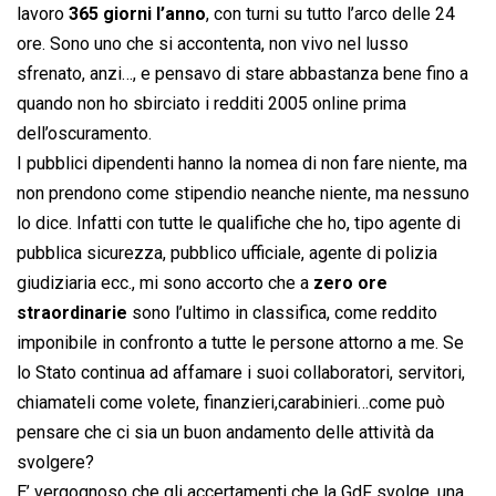
lavoro
365 giorni l’anno
, con turni su tutto l’arco delle 24
ore. Sono uno che si accontenta, non vivo nel lusso
sfrenato, anzi…, e pensavo di stare abbastanza bene fino a
quando non ho sbirciato i redditi 2005 online prima
dell’oscuramento.
I pubblici dipendenti hanno la nomea di non fare niente, ma
non prendono come stipendio neanche niente, ma nessuno
lo dice. Infatti con tutte le qualifiche che ho, tipo agente di
pubblica sicurezza, pubblico ufficiale, agente di polizia
giudiziaria ecc., mi sono accorto che a
zero ore
straordinarie
sono l’ultimo in classifica, come reddito
imponibile in confronto a tutte le persone attorno a me. Se
lo Stato continua ad affamare i suoi collaboratori, servitori,
chiamateli come volete, finanzieri,carabinieri…come può
pensare che ci sia un buon andamento delle attività da
svolgere?
E’ vergognoso che gli accertamenti che la GdF svolge, una