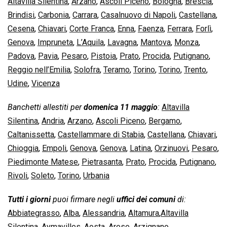
Altavilla Silentina
,
Arzano
,
Ascoli Piceno
,
Bologna
,
Brescia
,
Brindisi
,
Carbonia
,
Carrara
,
Casalnuovo di Napoli
,
Castellana
,
Cesena
,
Chiavari
,
Corte Franca
,
Enna
,
Faenza
,
Ferrara
,
Forlì
,
Genova
,
Impruneta
,
L’Aquila
,
Lavagna
,
Mantova
,
Monza
,
Padova
,
Pavia
,
Pesaro
,
Pistoia
,
Prato
,
Procida
,
Putignano
,
Reggio nell’Emilia
,
Solofra
,
Teramo
,
Torino
,
Torino
,
Trento
,
Udine
,
Vicenza
Banchetti allestiti per
domenica 11 maggio
:
Altavilla
Silentina
,
Andria
,
Arzano
,
Ascoli Piceno
,
Bergamo
,
Caltanissetta
,
Castellammare di Stabia
,
Castellana
,
Chiavari
,
Chioggia
,
Empoli
,
Genova
,
Genova
,
Latina
,
Orzinuovi
,
Pesaro
,
Piedimonte Matese
,
Pietrasanta
,
Prato
,
Procida
,
Putignano
,
Rivoli
,
Soleto
,
Torino
,
Urbania
Tutti i giorni
puoi firmare negli
uffici dei comuni
di:
Abbiategrasso
,
Alba
,
Alessandria
,
Altamura
,
Altavilla
Silentina
,
Aymavilles
,
Aosta
,
Arese
,
Arzignano
,