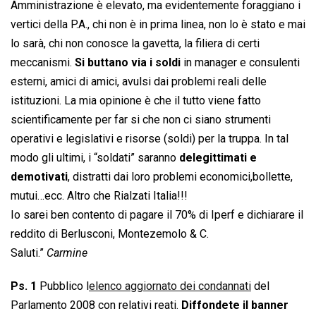
Amministrazione è elevato, ma evidentemente foraggiano i
vertici della P.A., chi non è in prima linea, non lo è stato e mai
lo sarà, chi non conosce la gavetta, la filiera di certi
meccanismi.
Si buttano via i soldi
in manager e consulenti
esterni, amici di amici, avulsi dai problemi reali delle
istituzioni. La mia opinione è che il tutto viene fatto
scientificamente per far si che non ci siano strumenti
operativi e legislativi e risorse (soldi) per la truppa. In tal
modo gli ultimi, i “soldati” saranno
delegittimati e
demotivati
, distratti dai loro problemi economici,bollette,
mutui…ecc. Altro che Rialzati Italia!!!
Io sarei ben contento di pagare il 70% di Iperf e dichiarare il
reddito di Berlusconi, Montezemolo & C.
Saluti.”
Carmine
Ps. 1
Pubblico l
elenco aggiornato dei condannati
del
Parlamento 2008 con relativi reati.
Diffondete il banner