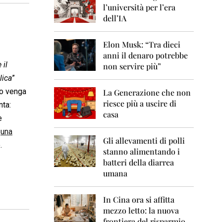
0
l’università per l’era
6
dell’IA
2
0
Elon Musk: “Tra dieci
0
anni il denaro potrebbe
7
 il
non servire più”
2
lica
”
0
to venga
La Generazione che non
0
8
riesce più a uscire di
nta:
casa
e
2
0
o
una
0
Gli allevamenti di polli
.
9
stanno alimentando i
batteri della diarrea
2
umana
0
1
0
In Cina ora si affitta
mezzo letto: la nuova
2
frontiera del risparmio