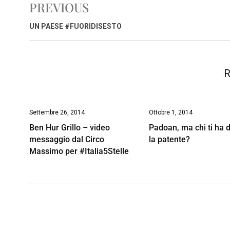
PREVIOUS
b
s
e
a
l
L
t
o
A
d
d
i
UN PAESE #FUORIDISESTO
o
p
I
s
n
k
p
n
k
R
Settembre 26, 2014
Ottobre 1, 2014
Ben Hur Grillo – video
Padoan, ma chi ti ha 
messaggio dal Circo
la patente?
Massimo per #Italia5Stelle