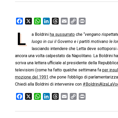
F
X
W
L
T
E
C
P
a
h
i
h
m
o
r
L
a Boldrini
ha sussurrato
che “
vengano rispettate
c
a
n
r
a
p
i
e
luogo in cui il Governo e i partiti motivano le l
t
k
e
i
y
n
b
s
e
a
l
L
t
lasciando intendere che Letta deve sottoporsi a
o
A
d
d
i
ancora una volta calpestato da Napolitano. La Boldrini ha
o
p
I
s
n
scriva una lettera ufficiale al presidente della Repubbli
k
p
n
k
televisioni (come ha fatto qualche settimana fa
per insu
mozione del 1991
che pone l’obbligo di parlamentarizzar
Chiedi alla Boldrini di intervenire con
#BoldriniAlzaLaVo
F
X
W
L
T
E
C
P
a
h
i
h
m
o
r
c
a
n
r
a
p
i
e
t
k
e
i
y
n