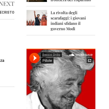
0
NEXT
1
1
La rivolta degli
TECRISTO
scarafaggi: i giovani
2
0
indiani sfidano il
1
governo Modi
2
2
0
1
3
nza
2
0
1
4
2
0
1
5
2