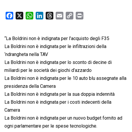
F
X
W
L
T
E
C
P
a
h
i
h
m
o
r
c
a
n
r
a
p
i
“La Boldrini non è indignata per l’acquisto degli F35
e
t
k
e
i
y
n
b
s
e
a
l
L
t
La Boldrini non è indignata per le infiltrazioni della
o
A
d
d
i
‘ndrangheta nella TAV
o
p
I
s
n
La Boldrini non è indignata per lo sconto di decine di
k
p
n
k
miliardi per le società dei giochi d’azzardo
La Boldrini non è indignata per le 10 auto blu assegnate alla
presidenza della Camera
La Boldrini non è indignata per la sua doppia indennità
La Boldrini non è indignata per i costi indecenti della
Camera
La Boldrini non è indignata per un nuovo budget fornito ad
ogni parlamentare per le spese tecnologiche.