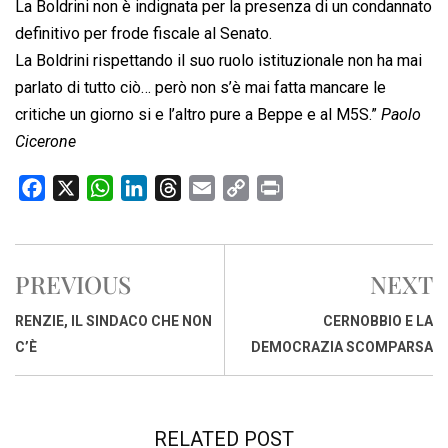
La Boldrini non è indignata per la presenza di un condannato
definitivo per frode fiscale al Senato.
La Boldrini rispettando il suo ruolo istituzionale non ha mai
parlato di tutto ciò… però non s’è mai fatta mancare le
critiche un giorno si e l’altro pure a Beppe e al M5S.”
Paolo
Cicerone
F
X
W
L
T
E
C
P
a
h
i
h
m
o
r
c
a
n
r
a
p
i
e
t
k
e
i
y
n
PREVIOUS
NEXT
b
s
e
a
l
L
t
o
A
d
d
i
RENZIE, IL SINDACO CHE NON
CERNOBBIO E LA
o
p
I
s
n
C’È
DEMOCRAZIA SCOMPARSA
k
p
n
k
RELATED POST