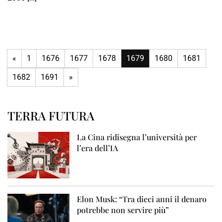
«
1
1676
1677
1678
1679
1680
1681
1682
1691
»
TERRA FUTURA
La Cina ridisegna l’università per
l’era dell’IA
Elon Musk: “Tra dieci anni il denaro
potrebbe non servire più”