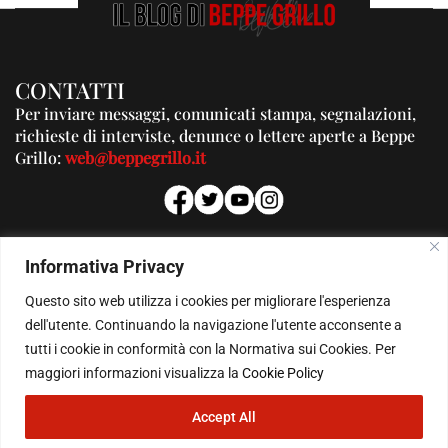
CONTATTI
Per inviare messaggi, comunicati stampa, segnalazioni,
richieste di interviste, denunce o lettere aperte a Beppe
Grillo:
web@beppegrillo.it
PUBBLICITA'
Informativa Privacy
Per la tua pubblicità su questo Blog:
Questo sito web utilizza i cookies per migliorare l'esperienza
pubblicita@beppegrillo.it
dell'utente. Continuando la navigazione l'utente acconsente a
tutti i cookie in conformità con la Normativa sui Cookies. Per
HOMEPAGE
COOKIE POLICY
PRIVACY POLICY
CONTATTI
maggiori informazioni visualizza la
Cookie Policy
Accept All
© Copyright 2026 - Il Blog di Beppe Grillo. All Rights Reserved - Powered by
happygrafic.com