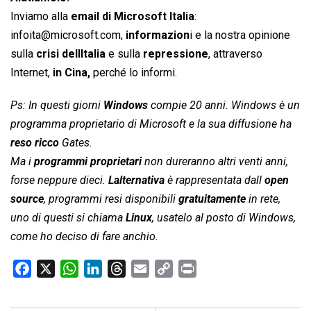
Inviamo alla
email di Microsoft Italia
:
infoita@microsoft.com
,
informazion
i e la nostra opinione
sulla
crisi dellItalia
e sulla
repressione
, attraverso
Internet,
in Cina,
perché lo informi.
Ps: In questi giorni
Windows
compie 20 anni. Windows è un
programma proprietario di Microsoft e la sua diffusione ha
reso ricco
Gates.
Ma i
programmi proprietari
non dureranno altri venti anni,
forse neppure dieci.
Lalternativa
è rappresentata dall
open
source
, programmi resi disponibili
gratuitamente
in rete,
uno di questi si chiama
Linux
, usatelo al posto di Windows,
come ho deciso di fare anchio.
F
X
W
L
T
E
C
P
a
h
i
h
m
o
r
c
a
n
r
a
p
i