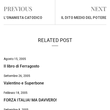
e
t
k
e
i
y
n
PREVIOUS
NEXT
b
s
e
a
l
L
t
o
A
d
d
i
L’ONANISTA CATODICO
IL DITO MEDIO DEL POTERE
o
p
I
s
n
k
p
n
k
RELATED POST
Agosto 15, 2005
Il libro di Ferragosto
Settembre 26, 2005
Valentino e Superbone
Febbraio 18, 2005
FORZA ITALIA! MA DAVVERO!
Settembre 8, 2005