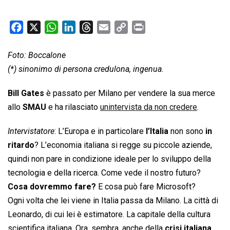
F
X
W
L
T
E
C
P
a
h
i
h
m
o
r
c
a
n
r
a
p
i
Foto: Boccalone
e
t
k
e
i
y
n
(*) sinonimo di persona credulona, ingenua.
b
s
e
a
l
L
t
Bill Gates
è passato per Milano per vendere la sua merce
o
A
d
d
i
allo
SMAU
o
e ha rilasciato
p
I
s
unintervista da non credere
n
.
k
p
n
k
Intervistatore
: L’Europa e in particolare
l’Italia
non sono
in
ritardo
? L’economia italiana si regge su piccole aziende,
quindi non pare in condizione ideale per lo sviluppo della
tecnologia e della ricerca. Come vede il nostro futuro?
Cosa dovremmo fare?
E cosa può fare Microsoft?
Ogni volta che lei viene in Italia passa da Milano. La città di
Leonardo, di cui lei è estimatore. La capitale della cultura
scientifica italiana. Ora, sembra, anche della
crisi italiana
.