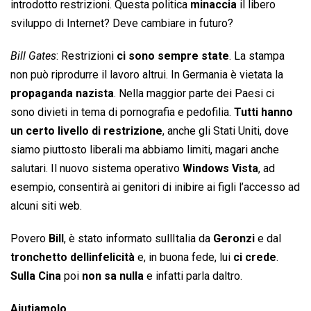
introdotto restrizioni. Questa politica
minaccia
il libero
sviluppo di Internet? Deve cambiare in futuro?
Bill Gates
: Restrizioni
ci sono sempre state
. La stampa
non può riprodurre il lavoro altrui. In Germania è vietata la
propaganda nazista
. Nella maggior parte dei Paesi ci
sono divieti in tema di pornografia e pedofilia.
Tutti hanno
un certo livello di restrizione
, anche gli Stati Uniti, dove
siamo piuttosto liberali ma abbiamo limiti, magari anche
salutari. Il nuovo sistema operativo
Windows Vista
, ad
esempio, consentirà ai genitori di inibire ai figli l’accesso ad
alcuni siti web.
Povero
Bill
, è stato informato sullItalia da
Geronzi
e dal
tronchetto dellinfelicità
e, in buona fede, lui
ci crede
.
Sulla Cina
poi
non sa nulla
e infatti parla daltro.
Aiutiamolo.