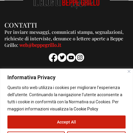
CONTATTI
Per inviare messaggi, comunicati stampa, segnalazioni,
richieste di interviste, denunce o lettere aperte a Beppe
Grillo:
web@beppegrillo.it
PUBBLICITA'
Informativa Privacy
Per la tua pubblicità su questo Blog:
Questo sito web utilizza i cookies per migliorare l'esperienza
pubblicita@beppegrillo.it
dell'utente. Continuando la navigazione l'utente acconsente a
tutti i cookie in conformità con la Normativa sui Cookies. Per
HOMEPAGE
COOKIE POLICY
PRIVACY POLICY
CONTATTI
maggiori informazioni visualizza la
Cookie Policy
Accept All
© Copyright 2026 - Il Blog di Beppe Grillo. All Rights Reserved - Powered by
happygrafic.com