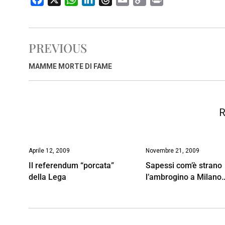
a
h
i
h
m
o
r
c
a
n
r
a
p
i
e
t
k
e
i
y
n
PREVIOUS
b
s
e
a
l
L
t
o
A
d
d
i
MAMME MORTE DI FAME
o
p
I
s
n
k
p
n
k
R
Aprile 12, 2009
Novembre 21, 2009
Il referendum “porcata”
Sapessi com’è strano
della Lega
l’ambrogino a Milano