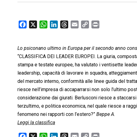
F
X
W
L
T
E
C
P
a
h
i
h
m
o
r
c
a
n
r
a
p
i
Lo psiconano ultimo in Europa per il secondo anno conse
e
t
k
e
i
y
n
b
s
e
a
l
L
t
“CLASSIFICA DEI LEADER EUROPEI. La giuria, composta da
o
A
d
d
i
stampa e testate europee, ha valutato i ventisette leader
o
p
I
s
n
leadership, capacità di lavorare in squadra, atteggiament
k
p
n
k
del mercato interno, conformità alle linee guida del trat
riesce nell’impresa di accaparrarsi non solo l’ultimo post
considerazione dai giurati. Berlusconi riesce a staccarsi 
terzultimo, e politica economica, nel quale riesce a rag
fenomeno nei rapporti con l’estero?”
Beppe A
.
Leggi la classifica
F
X
W
L
T
E
C
P