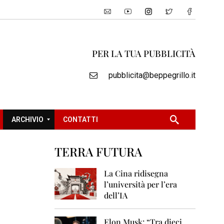
PER LA TUA PUBBLICITÀ
pubblicita@beppegrillo.it
ARCHIVIO
CONTATTI
TERRA FUTURA
2
0
La Cina ridisegna
0
l’università per l’era
5
dell’IA
2
0
Elon Musk: “Tra dieci