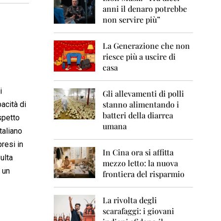
0
anni il denaro potrebbe
6
non servire più”
2
0
La Generazione che non
0
7
riesce più a uscire di
casa
2
0
i
0
Gli allevamenti di polli
8
stanno alimentando i
acità di
batteri della diarrea
spetto
2
umana
0
taliano
0
presi in
9
In Cina ora si affitta
ulta
mezzo letto: la nuova
2
 un
frontiera del risparmio
0
1
0
La rivolta degli
scarafaggi: i giovani
2