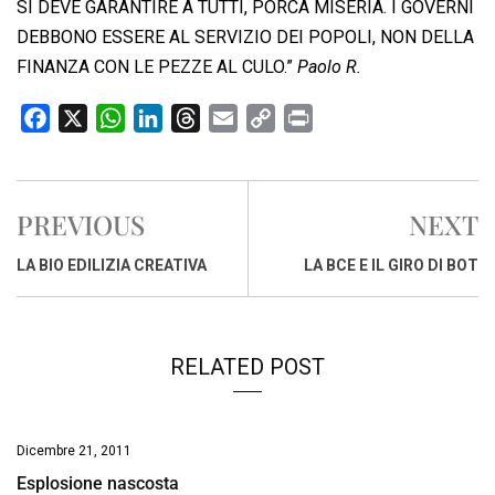
SI DEVE GARANTIRE A TUTTI, PORCA MISERIA. I GOVERNI
DEBBONO ESSERE AL SERVIZIO DEI POPOLI, NON DELLA
FINANZA CON LE PEZZE AL CULO.”
Paolo R.
F
X
W
L
T
E
C
P
a
h
i
h
m
o
r
c
a
n
r
a
p
i
e
t
k
e
i
y
n
PREVIOUS
NEXT
b
s
e
a
l
L
t
o
A
d
d
i
LA BIO EDILIZIA CREATIVA
LA BCE E IL GIRO DI BOT
o
p
I
s
n
k
p
n
k
RELATED POST
Dicembre 21, 2011
Esplosione nascosta