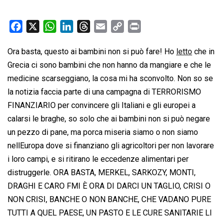
F
X
W
L
T
E
C
P
a
h
i
h
m
o
r
Ora basta, questo ai bambini non si può fare! Ho
letto
che in
c
a
n
r
a
p
i
Grecia ci sono bambini che non hanno da mangiare e che le
e
t
k
e
i
y
n
b
s
e
a
l
L
t
medicine scarseggiano, la cosa mi ha sconvolto. Non so se
o
A
d
d
i
la notizia faccia parte di una campagna di TERRORISMO
o
p
I
s
n
FINANZIARIO per convincere gli Italiani e gli europei a
k
p
n
k
calarsi le braghe, so solo che ai bambini non si può negare
un pezzo di pane, ma porca miseria siamo o non siamo
nellEuropa dove si finanziano gli agricoltori per non lavorare
i loro campi, e si ritirano le eccedenze alimentari per
distruggerle. ORA BASTA, MERKEL, SARKOZY, MONTI,
DRAGHI E CARO FMI È ORA DI DARCI UN TAGLIO, CRISI O
NON CRISI, BANCHE O NON BANCHE, CHE VADANO PURE
TUTTI A QUEL PAESE, UN PASTO E LE CURE SANITARIE LI