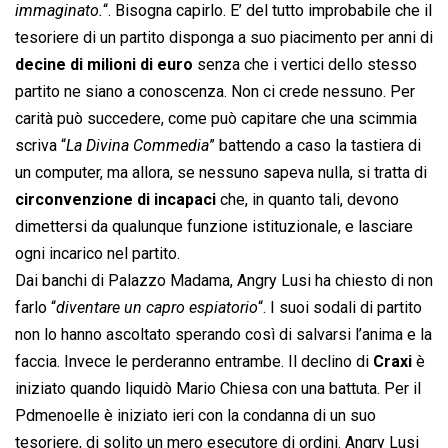
immaginato.
“. Bisogna capirlo. E’ del tutto improbabile che il
tesoriere di un partito disponga a suo piacimento per anni di
decine di milioni di euro
senza che i vertici dello stesso
partito ne siano a conoscenza. Non ci crede nessuno. Per
carità può succedere, come può capitare che una scimmia
scriva “
La Divina Commedia
” battendo a caso la tastiera di
un computer, ma allora, se nessuno sapeva nulla, si tratta di
circonvenzione di incapaci
che, in quanto tali, devono
dimettersi da qualunque funzione istituzionale, e lasciare
ogni incarico nel partito.
Dai banchi di Palazzo Madama, Angry Lusi ha chiesto di non
farlo “
diventare un capro espiatorio
“. I suoi sodali di partito
non lo hanno ascoltato sperando così di salvarsi l’anima e la
faccia. Invece le perderanno entrambe. Il declino di
Craxi
è
iniziato quando liquidò Mario Chiesa con una battuta. Per il
Pdmenoelle è iniziato ieri con la condanna di un suo
tesoriere, di solito un mero esecutore di ordini. Angry Lusi