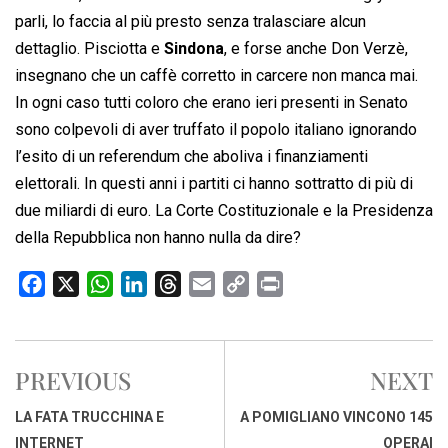
parli, lo faccia al più presto senza tralasciare alcun
dettaglio. Pisciotta e
Sindona
, e forse anche Don Verzè,
insegnano che un caffè corretto in carcere non manca mai.
In ogni caso tutti coloro che erano ieri presenti in Senato
sono colpevoli di aver truffato il popolo italiano ignorando
l’esito di un referendum che aboliva i finanziamenti
elettorali. In questi anni i partiti ci hanno sottratto di più di
due miliardi di euro. La Corte Costituzionale e la Presidenza
della Repubblica non hanno nulla da dire?
F
X
W
L
T
E
C
P
a
h
i
h
m
o
r
c
a
n
r
a
p
i
e
t
k
e
i
y
n
PREVIOUS
NEXT
b
s
e
a
l
L
t
o
A
d
d
i
LA FATA TRUCCHINA E
A POMIGLIANO VINCONO 145
o
p
I
s
n
INTERNET
OPERAI