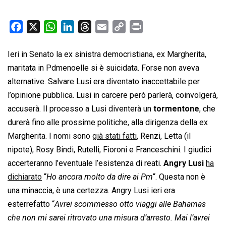
F
X
W
L
T
E
C
P
a
h
i
h
m
o
r
c
a
n
r
a
p
i
Ieri in Senato la ex sinistra democristiana, ex Margherita,
e
t
k
e
i
y
n
maritata in Pdmenoelle si è suicidata. Forse non aveva
b
s
e
a
l
L
t
alternative. Salvare Lusi era diventato inaccettabile per
o
A
d
d
i
l’opinione pubblica. Lusi in carcere però parlerà, coinvolgerà,
o
p
I
s
n
accuserà. Il processo a Lusi diventerà un
tormentone
, che
k
p
n
k
durerà fino alle prossime politiche, alla dirigenza della ex
Margherita. I nomi sono
già stati fatti
, Renzi, Letta (il
nipote), Rosy Bindi, Rutelli, Fioroni e Franceschini. I giudici
accerteranno l’eventuale l’esistenza di reati.
Angry Lusi
ha
dichiarato
“
Ho ancora molto da dire ai Pm
“. Questa non è
una minaccia, è una certezza. Angry Lusi ieri era
esterrefatto “
Avrei scommesso otto viaggi alle Bahamas
che non mi sarei ritrovato una misura d’arresto. Mai l’avrei